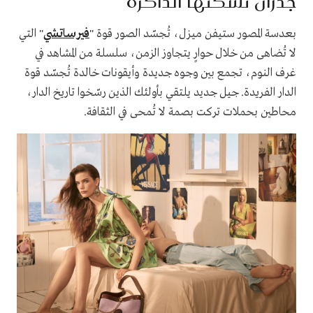
جدران تسكنها الذاكرة
بعدسة المصور ستيفن ميزل، تُجسّد الصور قوة "
فيرساتشي
" التي
لا تُضاهى من خلال حوارٍ يتجاوز الزمن، سلسلة من المشاهد في
غرف النوم، تجمع بين وجوه جديدة وأيقونات خالدة تُجسّد قوة
الدار الفريدة. جيل جديد يلتقي بأولئك الذين رسّخوا تاريخ الدار،
محاطين بحملات تركت بصمة لا تُمحى في الثقافة.