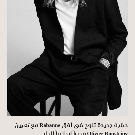
حقبة جديدة تلوح في أفق‎ ‎‏‎ Rabanneمع تعيين