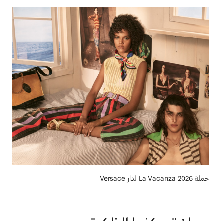
حملة ‏La Vacanza 2026‎‏ لدار Versace‏ ‏