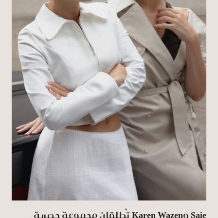
Saie‏ وKaren Wazen‏ تُطلقان مجموعة حصرية