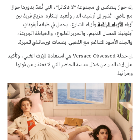
إنه حوارٌ ينعكس في مجموعة "لا فاكانزا"، التي تُعدّ بدورها حوارًا
مع الماضي، تُشير إلى أرشيف الدار وتُعيد ابتكاره. مزيجٌ فريدٌ بين
أزياء
الأزياء الراقية
وأزياء الشارع، يحمل في طياته أيقوناتٍ
أيقونية: قمصان الدنيم، والحرير المطبوع، والخياطة الجريئة،
والجلد الأسود المتناغم مع الذهبي. بصمات فيرساتشي المميزة.
إن حملة Versace Obsessed هي استعادة للإرث الغني، وتأكيد
على إرث الدار من خلال عدسة الحاضر التي لا تعتذر عن قوتها
وجرأتها.