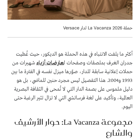
حملة ‏La Vacanza 2026‎‏ لدار Versace‏ ‏
أكثر ما يلفت الانتباه في هذه الحملة هو الديكور، حيث غُطيت
جدران الغرف بملصقات وصفحات ل
عارضات أزياء
شهيرات من
حملات إعلانية سابقة للدار، صوّرها ميزل نفسه في الفترة ما بين
1993 و2004. هذا التفصيل ليس مجرد حنين للماضي، بل هو
دليل ملموس على بصمة الدار التي لا تُمحى في الثقافة البصرية
العالمية، وتأكيد على لغة فرساتشي التي لا تزال تثير الرغبة حتى
اليوم.
مجموعة La Vacanza: حوار الأرشيف
والشارع