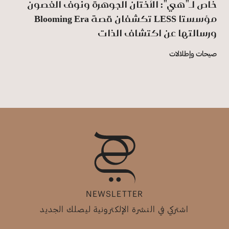
خاص لـ"هي": الأختان الجوهرة ونوف الغصون
مؤسستا LESS تكشفان قصة Blooming Era
ورسالتها عن اكتشاف الذات
صيحات وإطلالات
NEWSLETTER
اشتركي في النشرة الإلكترونية ليصلك الجديد