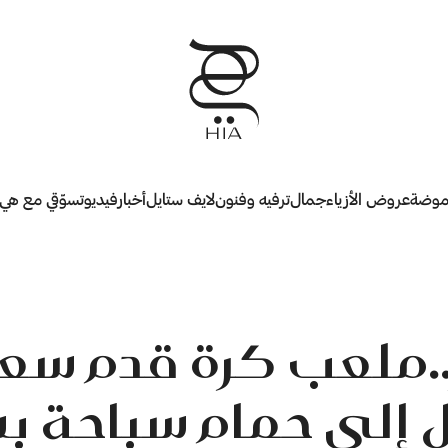
وضة
عروض الأزياء
جمال
ترفيه وفنون
لايف ستايل
أخبار
فيديو
تسوّقي مع هي
.ملعب كرة قدم سع
 إلى حمام سباحة 