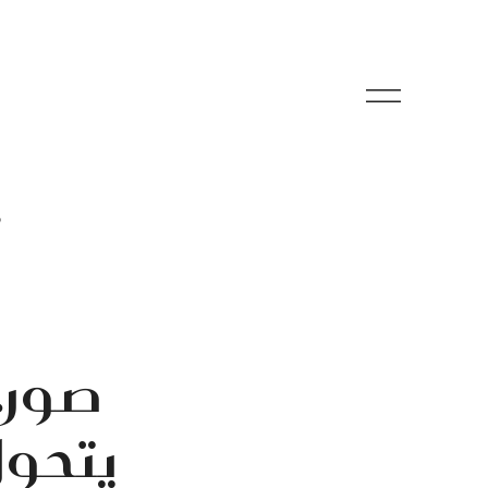
م
صور.
يتحول