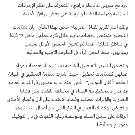
لبرنامج تدريبي لمدة عام دراسي، للتعرف على نظام الإجراءات
الجزائية ودراسة القضايا والرقابة على بعض المرافق الأمنية.
ولقد أشار تقرير لقناة "العربية" خاص بهذا الشأن، بأن ملازمات
التحقيق تتمتعن بحصانة نيابية خلال فترة عملهن داخل 13 فرعًا
في مناطق المملكة، فيما تم تعيين الخمس الأوائل بحسب
رغباتهن، دعمًا لعمل المرأة في المنظومة الأمنية والعدلية.
وتتضمن التقرير التفاصيل الخاصة بمباشرة السعوديات مهام
عملهن كملازمات تحقيق، حيث أشارت ملازمة التحقيق في النيابة
العامة "أفنان الذويبي"، بأنهن منذ بداية عملهن في النيابة العامة
قد قمن بالتحقيق مع النساء في مختلف القضايا مثل قضايا
المخدرات والمؤثرات العقلية وقضايا الاعتداء على المال وقضايا الأخلاق
والعرض، وكذلك العمل في الشق الثاني من أعمال النيابة وهو
الرقابة على سجن النساء ومؤسسة رعاية الفتيات في دار التوقيف
ودور الإيواء أيضًا.