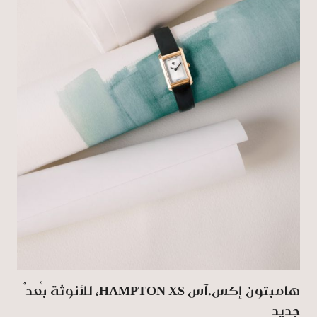
هامبتون إكس.آس HAMPTON XS، للأنوثة بُعدٌ
جديد