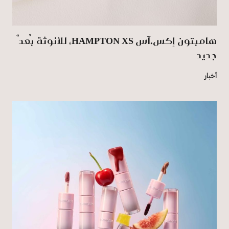
هامبتون إكس.آس HAMPTON XS، للأنوثة بُعدٌ
جديد
أخبار