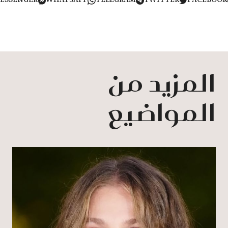
MESSENGER
WHATSAPP
TELEGRAM
TWITTER
FACEB
المزيد من
المواضيع