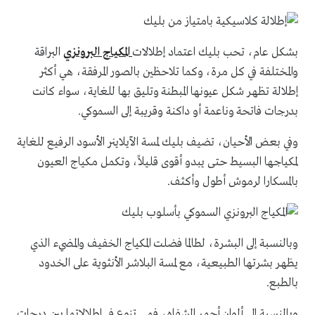
بشكل عام، تحب بليك اعتماد إطلالات
المكياج البرونزي
البراقة
والمختلفة في كل مرة، وكما تلاحظين بالصور المرفقة، هي أكثر
إطلالة تظهر شكل عيونها المبطنة وتليق بها للغاية، سواء كانت
بدرجات فاتحة وناعمة أو داكنة وقريبة إلى السموكي.
وفي بعض الأحيان، تضيف بليك لمسة الآيلاينر الأسود الرفيع للغاية
لمكياجها البسيط حتى يبدو أقوى قليلاً، وتكمل مكياج العيون
بالمسكارا لرموش أطول وأكثف.
وبالنسبة إلى البشرة، لطالما فضلت المكياج الخفيف والمضيء الذي
يظهر بشرتها الطبيعية، مع لمسة البلاشر الأنثوية على الخدود
بالطبع.
وبالنسبة إلى ألوان أحمر الشفاه، فهي تنوع في إطلالاتها بين درجات