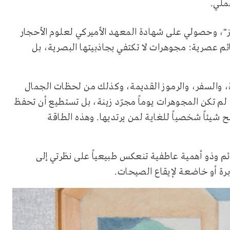
عملي
.
ز"، وحصولي على شهادة المعهد الأميركي لعلوم الأحجار
لخاصة عام 2009 بهدف ابتكار تمائم عصرية: مجوهرات لا تكتفي بجاذبيتها البصرية، بل
ة، والسفر، والرموز القديمة، وكذلك من لحظات الجمال
، لم تكن المجوهرات يوماً مجرّد زينة، بل تستطيع أن تحفظ
بح شيئاً شخصياً للغاية لمن يرتديها. وهذه الطاقة
م وذو أهمية عاطفية تنعكس طبيعياً على نظرتي إلى
برة أو خاضعة لإيقاع الصيحات
.