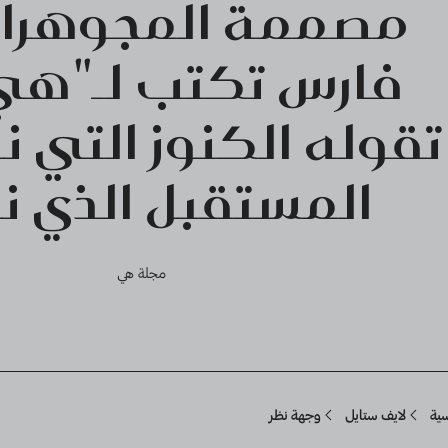
مصممة المجوهرات
فارس تكتب لـ"هي"
تقوله الكنوز التي نر
المستقبل الذي نر
مجلة هي
Breadcru
سية
لايف ستايل
وجهة نظر