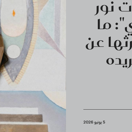
 نور
: ما
ثها عن
يده
5 يونيو 2026