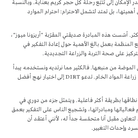
إمكان إلى تتبّع رحلة كل حجر كريم بعناية. وبالنسبة
هميتها، بل تمتد لتشمل الاحترام: احترام الموارد
كثر. أسّست هذه المبادرة صديقتي المقرّبة "أريزونا ميوز"،
المنظمة بعمل بالغ الأهمية حول إعادة التفكير في
تركيز على صحة التربة والزراعة التجديدية
.
في الموضة من منبعها. فالكثير مما نرتديه ونستخدمه يبدأ
زراعة المواد الخام. تدعو
DIRT
إلى اختيار نهج أفضل
نطاقها بطريقة أكثر فاعلية. ويتمثل جزء من دوري في
 فعالياتها ومبادراتها، وتشجيع الناس على التفكير بعمق
لتعاون مقبل أنا متحمّسة جداً له، لأنني أعتقد أن
سرد وإحداث التغيير
.