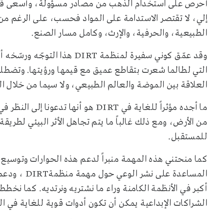
أحرص على استخدام الذهب من مصادر مسؤولة، وأسعى قدر ال
إلي، لا تقتصر الاستدامة على المواد فحسب، على الرغم من أ
الطبيعية، والحرفية، والإرث، وكامل مسار الصنع
.
وقد عمّق كوني سفيرة لمنظمة
DIRT
هذا التوجّه ورسّخه أ
التي لطالما شعرت بتقاطع عميق مع قيمها ورؤيتها. وتضطلع 
العلاقة بين الموضة والعالم الطبيعي، ولا سيما من خلال ال
ما أجده مؤثراً للغاية في
DIRT
هو أنها تدعونا إلى النظر 
من الأرض، ومع ذلك غالباً ما يتم تجاهل الأثر البيئي لطريقة 
للمستقبل
.
كما منحتني هذه المهمة منبراً لدعم هذه الحوارات وتوسيع 
المساعدة على نشر الوعي حول مهمة منظمة
DIRT
، ودعم
أكبر في الأنظمة الكامنة وراء ما نشتريه ونرتديه. كما نخطط 
الشراكات الإبداعية يمكن أن تكون أدوات قوية للغاية في ال