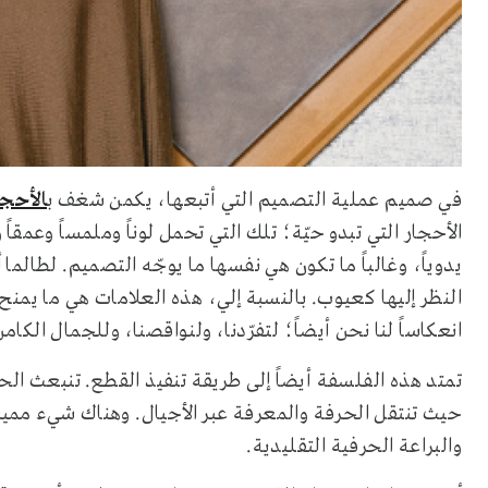
في صميم عملية التصميم التي أتبعها، يكمن شغف ب
الأحجا
الأحجار التي تبدو حيّة؛ تلك التي تحمل لوناً وملمساً وعمقا
يدوياً، وغالباً ما تكون هي نفسها ما يوجّه التصميم. لطالما
النظر إليها كعيوب. بالنسبة إلي، هذه العلامات هي ما يمنح
انعكاساً لنا نحن أيضاً؛ لتفرّدنا، ولنواقصنا، وللجمال الكام
تمتد هذه الفلسفة أيضاً إلى طريقة تنفيذ القطع. تنبعث ال
حيث تنتقل الحرفة والمعرفة عبر الأجيال. وهناك شيء مميز 
والبراعة الحرفية التقليدية
.