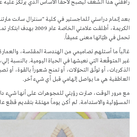
رافقني هذا الشغف ليصبح لاحقاً الأساس الذي يرتكز عليه 
بعد إتمام دراستي للماجستير في كلية "سنترال سانت مارتن
الكريمة، أطلقت علامتي ا
تحمل في طيّاتها معنى عميقاً
.
غالباً ما أستلهم تصاميمي من الهندسة المقدّسة، والعمار
غير المتوقّعة التي نعيشها في الحياة اليومية. بالنسبة إلي
الذكريات، أو توثّق التحوّلات، أو تمنح شعوراً بالقوة، أو تص
العاطفية هي ما يواصل إلهامي قبل أي شيء آخر
.
مع مرور الوقت، صارت رؤيتي للمجوهرات على أنها شيء دائ
المسؤولية والاستدامة. لم أكن يوماً مهتمّة بتقديم قطع عا