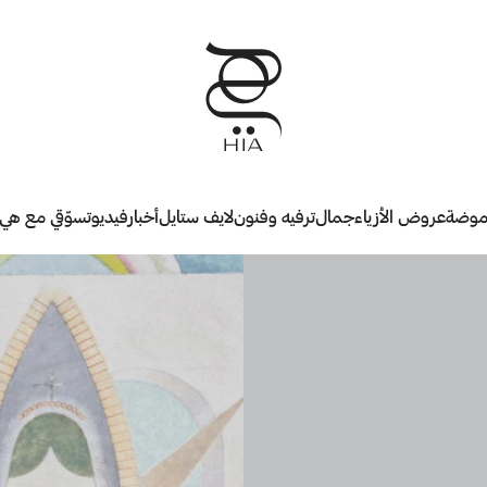
وضة
عروض الأزياء
جمال
ترفيه وفنون
لايف ستايل
أخبار
فيديو
تسوّقي مع هي