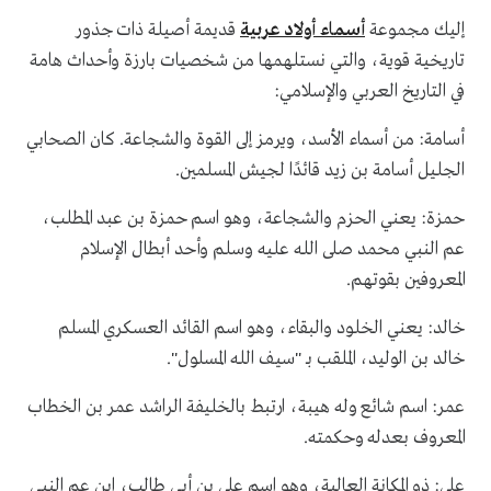
إليك مجموعة
أسماء أولاد عربية
قديمة أصيلة ذات جذور
تاريخية قوية، والتي نستلهمها من شخصيات بارزة وأحداث هامة
في التاريخ العربي والإسلامي:
أسامة: من أسماء الأسد، ويرمز إلى القوة والشجاعة. كان الصحابي
الجليل أسامة بن زيد قائدًا لجيش المسلمين.
حمزة: يعني الحزم والشجاعة، وهو اسم حمزة بن عبد المطلب،
عم النبي محمد صلى الله عليه وسلم وأحد أبطال الإسلام
المعروفين بقوتهم.
خالد: يعني الخلود والبقاء، وهو اسم القائد العسكري المسلم
خالد بن الوليد، الملقب بـ "سيف الله المسلول".
عمر: اسم شائع وله هيبة، ارتبط بالخليفة الراشد عمر بن الخطاب
المعروف بعدله وحكمته.
علي: ذو المكانة العالية، وهو اسم علي بن أبي طالب، ابن عم النبي