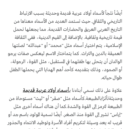
أيضًأ نلجأ لأسماء أولاد عربية قديمة وحديثة بسبب الارتباط
التاريخي والثقافي. حيث تستمد العديد من الأسماء معناها من
التاريخ العربي العريق والحضارات القديمة. مما يجعلها تحمل
قيمة تاريخية وثقافية. بالإضافة إلى القيم الدينية، ففي الثقافة
الإسلامية، يتم اختيار أسماء مثل "محمد" أو "عبدالله" لصلتها
العميقة بالدين والتراث. كما يتماختار الاسم ليعكس صفات يرجو
الوالدان أن يتحلى بها طفلهما في المستقبل، مثل القوة، الرجولة،
أو الصمود، وذلك بتقديمه كأحد أهم الهدايا التي يحملها الطفل
طوال حياته.
علاوة على ذلك نسمي أبناءنا ب
أسماء أولاد عربية قديمة
وحديثةتأثرًابالطبيعة.كأسماء مثل "صقر" أو "ليث" مستوحاة من
الطبيعة لترمز إلى القوة والشدة.كما أن هناك أسماء أخرى مثل
"إياس" تشير إلى القوة منذ الصغر. أيضًا تسمية المولود باسم جد أو
قريب له يعد وسيلة لتكريم أفراد الأسرة وتوطيد الانتماء والجذور