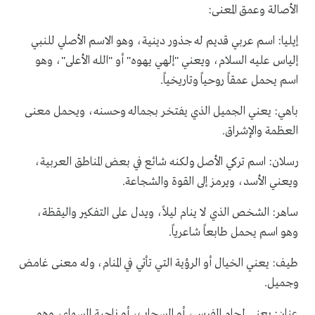
الأصالة وعمق المعنى:
إيليا: اسم عربي قديم له جذور دينية، وهو الاسم الأصلي للنبي
إلياس عليه السلام، ويعني "إلهي يهوه" أو "الله الأعلى"، وهو
اسم يحمل عمقاً روحياً وتاريخياً.
باهي: يعني الجميل الذي يفتخر بجماله وحسنه، ويحمل معنى
العظمة والإشراق.
رسلان: اسم تركي الأصل ولكنه شائع في بعض المناطق العربية،
ويعني الأسد، ويرمز إلى القوة والشجاعة.
ساهر: الشخص الذي لا ينام ليلاً، ويدل على التفكير واليقظة،
وهو اسم يحمل طابعاً شاعرياً.
طيف: يعني الخيال أو الرؤية التي تأتي في المنام، وله معنى غامض
وجميل.
عنان: يعني لجام الفرس، أو السحاب، أو ناحية السماء، وهو