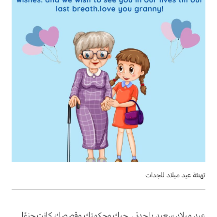
تهنئة عيد ميلاد للجدات
عيد ميلاد سعيد يا جدتي. حبكِ وحكمتكِ وقصصكِ كانت جزءًا