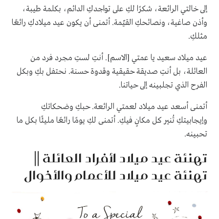
إلى خالتي الرائعة، شكرًا لكِ على تواجدكِ الدائم، بكلمة طيبة،
وأذن صاغية، ونصائحكِ القيّمة. أتمنى أن يكون عيد ميلادكِ رائعًا
مثلكِ.
عيد ميلاد سعيد يا عمتي [الاسم]. أنتِ لستِ مجرد فرد من
العائلة، بل أنتِ صديقة حقيقية وقدوة حسنة. نحتفل بكِ وبكل
الفرح الذي تجلبينه إلى حياتنا.
أتمنى أسعد عيد ميلاد لعمتي الرائعة. حبكِ وضحكاتكِ
وإيجابيتكِ تُنير كل مكانٍ فيكِ. أتمنى لكِ يومًا رائعًا مليئًا بكل ما
تحبينه.
تهنئة عيد ميلاد لأفراد العائلة ||
تهنئة عيد ميلاد للأعمام والأخوال