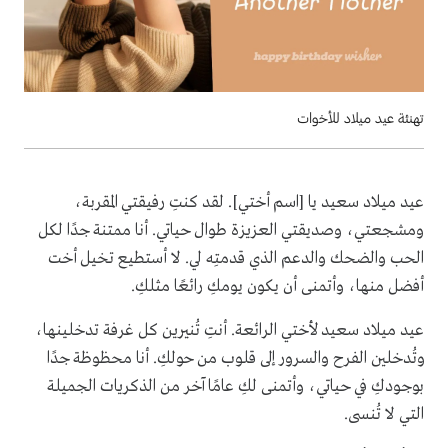
تهنئة عيد ميلاد للأخوات
عيد ميلاد سعيد يا [اسم أختي]. لقد كنتِ رفيقتي المقربة،
ومشجعتي، وصديقتي العزيزة طوال حياتي. أنا ممتنة جدًا لكل
الحب والضحك والدعم الذي قدمتِه لي. لا أستطيع تخيل أخت
أفضل منها، وأتمنى أن يكون يومكِ رائعًا مثلكِ.
عيد ميلاد سعيد لأختي الرائعة. أنتِ تُنيرين كل غرفة تدخلينها،
وتُدخلين الفرح والسرور إلى قلوب من حولكِ. أنا محظوظة جدًا
بوجودكِ في حياتي، وأتمنى لكِ عامًا آخر من الذكريات الجميلة
التي لا تُنسى.