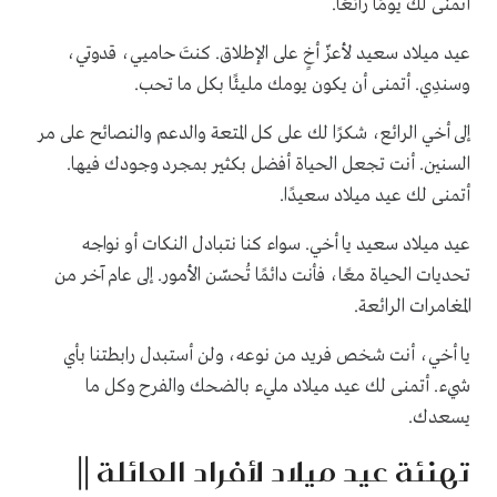
أتمنى لك يومًا رائعًا.
عيد ميلاد سعيد لأعزّ أخٍ على الإطلاق. كنتَ حاميي، قدوتي،
وسندِي. أتمنى أن يكون يومك مليئًا بكل ما تحب.
إلى أخي الرائع، شكرًا لك على كل المتعة والدعم والنصائح على مر
السنين. أنت تجعل الحياة أفضل بكثير بمجرد وجودك فيها.
أتمنى لك عيد ميلاد سعيدًا.
عيد ميلاد سعيد يا أخي. سواء كنا نتبادل النكات أو نواجه
تحديات الحياة معًا، فأنت دائمًا تُحسّن الأمور. إلى عام آخر من
المغامرات الرائعة.
يا أخي، أنت شخص فريد من نوعه، ولن أستبدل رابطتنا بأي
شيء. أتمنى لك عيد ميلاد مليء بالضحك والفرح وكل ما
يسعدك.
تهنئة عيد ميلاد لأفراد العائلة ||