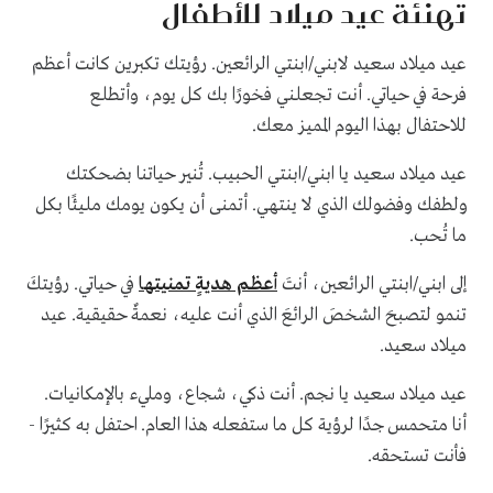
تهنئة عيد ميلاد للأطفال
عيد ميلاد سعيد لابني/ابنتي الرائعين. رؤيتك تكبرين كانت أعظم
فرحة في حياتي. أنت تجعلني فخورًا بك كل يوم، وأتطلع
للاحتفال بهذا اليوم المميز معك.
عيد ميلاد سعيد يا ابني/ابنتي الحبيب. تُنير حياتنا بضحكتك
ولطفك وفضولك الذي لا ينتهي. أتمنى أن يكون يومك مليئًا بكل
ما تُحب.
إلى ابني/ابنتي الرائعين، أنتَ
أعظم هديةٍ تمنيتها
في حياتي. رؤيتكَ
تنمو لتصبحَ الشخصَ الرائعَ الذي أنت عليه، نعمةٌ حقيقية. عيد
ميلاد سعيد.
عيد ميلاد سعيد يا نجم. أنت ذكي، شجاع، ومليء بالإمكانيات.
أنا متحمس جدًا لرؤية كل ما ستفعله هذا العام. احتفل به كثيرًا -
فأنت تستحقه.