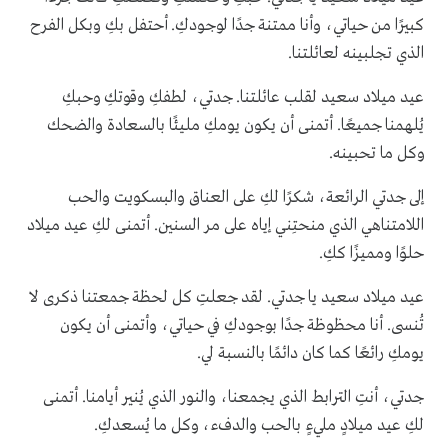
كبيرًا من حياتي، وأنا ممتنة جدًا لوجودكِ. أحتفل بكِ وبكل الفرح
الذي تجلبينه لعائلتنا.
عيد ميلاد سعيد لقلب عائلتنا. جدتي، لطفكِ وقوتكِ وحبكِ
يُلهمنا جميعًا. أتمنى أن يكون يومكِ مليئًا بالسعادة والضحك
وكل ما تحبينه.
إلى جدتي الرائعة، شكرًا لكِ على العناق والبسكويت والحب
اللامتناهي الذي منحتِني إياه على مر السنين. أتمنى لكِ عيد ميلاد
حلوًا ومميزًا ككِ.
عيد ميلاد سعيد يا جدتي. لقد جعلتِ كل لحظة جمعتنا ذكرى لا
تُنسى. أنا محظوظة جدًا بوجودكِ في حياتي، وأتمنى أن يكون
يومكِ رائعًا كما كان دائمًا بالنسبة لي.
جدتي، أنتِ الترابط الذي يجمعنا، والنور الذي يُنير أيامنا. أتمنى
لكِ عيد ميلادٍ مليءٍ بالحب والدفء، وكل ما يُسعدكِ.