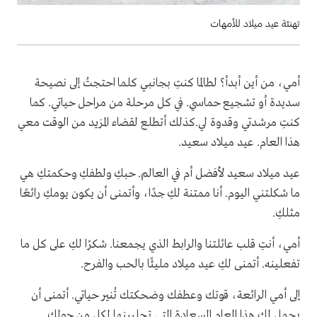
تهنئة عيد ميلاد للأمهات
أمي، من أين أبدأ؟ لطالما كنتِ بجانبي كلما احتجتُ إلى نصيحة
سديدة أو تشجيع حماسي. في كل مرحلة من مراحل حياتي. كما
كنتِ مرشدتي وقدوة لي.كذلك أتطلع لقضاء المزيد من الوقت معي
هذا العام. عيد ميلاد سعيد.
عيد ميلاد سعيد لأفضل أم في العالم. حبكِ ولطفكِ وحكمتكِ هي
ما شكلتني اليوم. أنا ممتنة لكِ جدًا، وأتمنى أن يكون يومكِ رائعًا
مثلكِ.
أمي، أنتِ قلب عائلتنا والرابط الذي يجمعنا. شكرًا لكِ على كل ما
تفعلينه. أتمنى لكِ عيد ميلاد مليئًا بالحب والفرح.
إلى أمي الرائعة، قوتك وعطفك وضحكتك تُنير حياتي. أتمنى أن
يحمل لكِ هذا العام السعادة التي تجلبينها لكل من حولكِ.