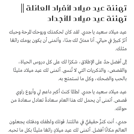
تهنئة عيد ميلاد لأفراد العائلة ||
تهنئة عيد ميلاد للأجداد
عيد ميلاد سعيد يا جدي. ​​لقد كان لحكمتك وروحك المرحة وحبك
أثرٌ كبيرٌ في حياتي. أنا ممتنٌ لك جدًا، وأتمنى أن يكون يومك رائعًا
مثلك.
إلى أفضل جدّ على الإطلاق، شكرًا لك على كل دروس الحياة،
والقصص، والذكريات التي لا تُنسى. أتمنى لك عيد ميلاد مليئًا
بالحب والضحك، وكل ما تستمتع به.
عيد ميلاد سعيد يا جدي. ​​لطالما كنتَ أكبر داعم لي وأروع راوي
قصص. أتمنى أن يحمل لك هذا العام سعادةً تعادل سعادة من
حولك.
جدي، أنت كنزٌ حقيقيٌّ في عائلتنا. قوتك ولطفك ودفئك يجعلون
العالم مكانًا أفضل. أتمنى لك عيد ميلادٍ رائعًا مليئًا بكل ما تحبه.