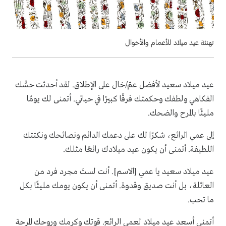
تهنئة عيد ميلاد للأعمام والأخوال
عيد ميلاد سعيد لأفضل عمّ/خال على الإطلاق. لقد أحدثت حسُّك
الفكاهي ولطفك وحكمتك فرقًا كبيرًا في حياتي. أتمنى لك يومًا
مليئًا بالمرح والضحك.
إلى عمي الرائع، شكرًا لك على دعمك الدائم ونصائحك ونكتتك
اللطيفة. أتمنى أن يكون عيد ميلادك رائعًا مثلك.
عيد ميلاد سعيد يا عمي [الاسم]. أنت لستَ مجرد فرد من
العائلة، بل أنت صديق وقدوة. أتمنى أن يكون يومك مليئًا بكل
ما تحب.
أتمنى أسعد عيد ميلاد لعمي الرائع. قوتك وكرمك وروحك المرحة