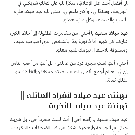
إلى أفضل أخت على الإطلاق، شكرًا لكِ على كونكِ شريكتي في
الجريمة، وسندًا لي، وأكبر داعم لي. أتمنى لكِ عيد ميلاد مليء
بالحب والضحك، وكل ما يُسعدكِ.
عيد ميلاد سعيد
يا أختي. من مغامرات الطفولة إلى أحلام الكبر،
شاركنا كل شيء. أنا فخورة جدًا بالشخص الذي أصبحتِ عليه،
ومتشوقة للاحتفال بيومكِ المميز معكِ.
أختي، أنتِ لستِ مجرد فرد من عائلتي، بل أنتِ من أحب الناس
إليّ في العالم أجمع. أتمنى لكِ عيد ميلاد ممتعًا ورائعًا لا يُنسى
مثلكِ تمامًا.
تهنئة عيد ميلاد لأفراد العائلة ||
تهنئة عيد ميلاد للأخوة
عيد ميلاد سعيد يا [اسم أخي]. أنت لستَ مجرد أخي، بل شريك
حياتي في الجريمة والمغامرة. شكرًا على كل الضحكات والذكريات.