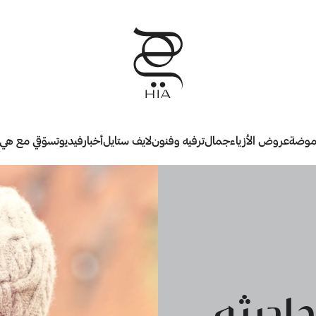
وضة
عروض الأزياء
جمال
ترفيه وفنون
لايف ستايل
أخبار
فيديو
تسوّقي مع هي
اديثه