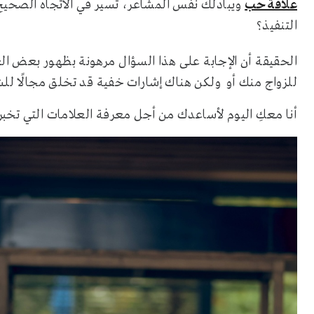
علاقة حب
ويبادلك نفس المشاعر، تسير في الاتجاه الصحيح ن
التنفيذ؟
الحقيقة أن الإجابة على هذا السؤال مرهونة بظهور بعض العل
للزواج منك أو ولكن هناك إشارات خفية قد تخلق مجالًا ل
أنا معكِ اليوم لأساعدك من أجل معرفة العلامات التي تخ