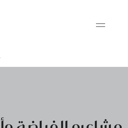
م
مشاعره الفياضة وأح