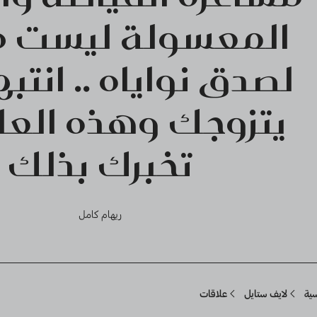
المعسولة ليست معي
لصدق نواياه .. انتب
يتزوجك وهذه العل
تخبرك بذلك
ريهام كامل
Breadcru
سية
لايف ستايل
علاقات