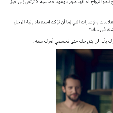
حو الزواج أم أنها مجرد وعود حماسية لا ترتقي إلى حيز
امات والإشارات التي إما أن تؤكد استعداد ونية الرجل
لشك في ذلك؟
برك بأنه لن يتزوجك حتى تحسمي أمرك معه.