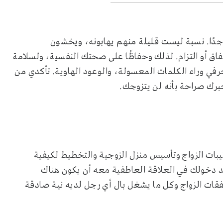
ًا. نسبة ليست قليلة منهم يهابونه، ويخشون
نفاق أو التزام. لذلك وحفاظًا على صحتك النفسية، ولسلامة
رفي وراء الكلمات المعسولة، والوعود الهاوية. تأكدي من
برك صراحة بأنه لن يتزوجك.
رتيبات الزواج وتأسيس منزل الزوجية والتخطيط لكيفية
عد دخولك في العلاقة العاطفية معه أن يكون هناك
ات الزواج وكل ما يشغل بال أي رجل لديه نية صادقة