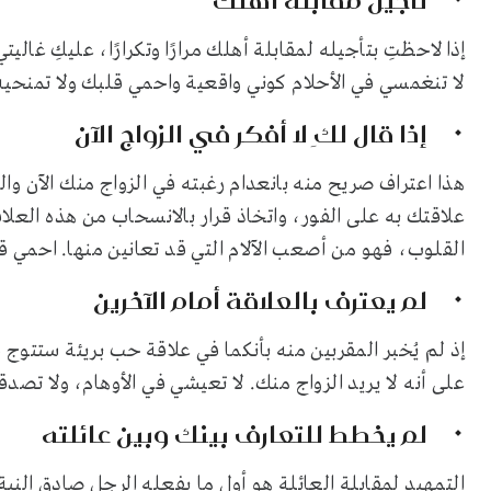
تأجيل مقابلة أهلك
إذا لاحظتِ بتأجيله لمقابلة أهلك مرارًا وتكرارًا، عليكِ غ
لا تنغمسي في الأحلام كوني واقعية واحمي قلبك ولا تمنحيه
إذا قال لكِ لا أفكر في الزواج الآن
هذا اعتراف صريح منه بانعدام رغبته في الزواج منك الآن وال
علاقتك به على الفور، واتخاذ قرار بالانسحاب من هذه العلا
القلوب، فهو من أصعب الآلام التي قد تعانين منها. احمي ق
لم يعترف بالعلاقة أمام الآخرين
إذ لم يُخبر المقربين منه بأنكما في علاقة حب بريئة ستتوج ق
على أنه لا يريد الزواج منك. لا تعيشي في الأوهام، ولا تصدقي
لم يخطط للتعارف بينك وبين عائلته
التمهيد لمقابلة العائلة هو أول ما يفعله الرجل صادق النية 