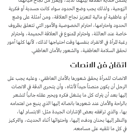
يضمن حماية العلاقة بينهما للأبد، ويعزز من نجاح حياتهما
الزوجية، ولذلك يجب وضع الحدود سواء كانت جسدية أو فكرية
أو عاطفية أو مالية لتعزيز نجاح العلاقة، ومن أمثلة على وضع
الحدود واحترامها، احترام الخصوصية والأمور التي تتعلق بظروف
خاصة عند العائلة، واحترام الممنوع في العلاقة الحميمة، واحترام
رغبة المرأة في الانفراد بنفسها وقت احتياجها لذلك، لأنها كلها أمور
تحقق السلامة العاطفية، والشعور بالأمان العاطفي.
اتقان فن الانصات
الانصات للمرأة يحقق شعورها بالأمان العاطفي، وعليه يجب على
الرجل أن يكون منصتاً جيداً لأنثاه، وأن يتحرى الدقة في الانصات
إليها بعد أن يترك كل ما يشغل فكره ويحير عقله جانباً لتشعر
بالراحة والأمان عند شعورها بانصاته إليها الذي ينبع من اهتمامه
بها، والذي ترافقه بعض الإشارات الجيدة مثل: الابتسام لها،
والنظر إليها بحنان ودفء إليها، واحتوائها أثناء الحديث، والتركيز
في كل ما تلقيه على مسامعه.