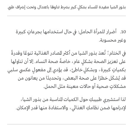
بذور الشيا مفيدة للنساء بشكلٍ كبير بشرط تناولها باعتدال وتحت إشراف طبي
10. أضرار للمرأة الحامل: في حال استخدامها بجرعاتٍ كبيرة
وغير محسوبة.
في الختام؛ تُعدَ بذور الشيا من أكثر المصادر الغذائية تنوعًا وقدرةً
على تعزيز الصحة بشكلٍ عام، خاصةً صحة النساء. إلا أن تناولها
بكمياتٍ كبيرة، وبشكلٍ خاطئ، قد يؤدي إلى مفعولٍ عكسي سلبي
قد يُشكَل خطرًا على صحة البعض، وتحديدًا من يعانون من
مشكلاتٍ صحية أو حالات معينة مثل الحمل.
لذا استشيري طبيبكِ حول الكميات المناسبة من بذور الشيا،
لإدراجها ضمن نظامكِ الغذائي، والاستفادة منها قدر الإمكان.