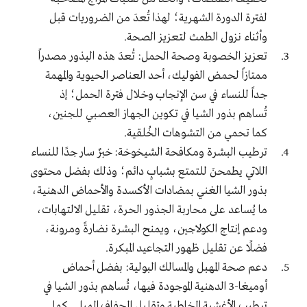
لفترة الدورة الشهرية؛ لهذا تُعدَ من الضروريات قبل
وأثناء نزول الطمث لتعزيز الصحة.
تعزيز الخصوبة وصحة الحمل: تُعدَ هذه البذور مصدراً
ممتازاً لحمض الفوليك، أحد العناصر الحيوية والمهمة
جداً للنساء في سن الإنجاب وخلال فترة الحمل؛ إذ
تُساهم بذور الشيا في تكوين الجهاز العصبي للجنين،
كما تحمي من التشوهات الخُلقية.
ترطيب البشرة ومكافحة الشيخوخة: خبرٌ سار جدًا للنساء
اللاتي يطمحنَ للتمتع بشبابٍ دائم؛ وذلك بفضل محتوى
بذور الشيا الغني بمضادات الأكسدة والأحماض الدهنية،
ما يُساعد على محاربة الجذور الحرة، تقليل الالتهابات،
ودعم إنتاج الكولاجين، ويمنح البشرة نضارةً ومرونة،
فضلًا عن تقليل ظهور التجاعيد المبكرة.
دعم صحة المهبل والمسالك البولية: بفضل أحماض
أوميغا-3 الدهنية الموجودة فيها، تُساهم بذور الشيا في
ترطيب الأغشية المخاطية وتقليل الجفاف المهبلي. كما