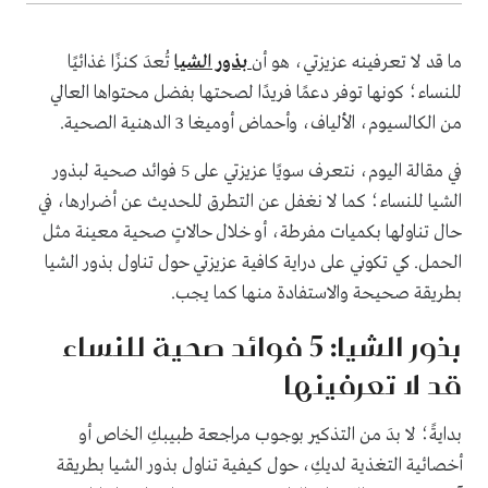
ما قد لا تعرفينه عزيزتي، هو أن
بذور الشيا
تُعدَ كنزًا غذائيًا
للنساء؛ كونها توفر دعمًا فريدًا لصحتها بفضل محتواها العالي
من الكالسيوم، الألياف، وأحماض أوميغا 3 الدهنية الصحية.
في مقالة اليوم، نتعرف سويًا عزيزتي على 5 فوائد صحية لبذور
الشيا للنساء؛ كما لا نغفل عن التطرق للحديث عن أضرارها، في
حال تناولها بكميات مفرطة، أو خلال حالاتٍ صحية معينة مثل
الحمل. كي تكوني على دراية كافية عزيزتي حول تناول بذور الشيا
بطريقة صحيحة والاستفادة منها كما يجب.
بذور الشيا: 5 فوائد صحية للنساء
قد لا تعرفينها
بدايةً؛ لا بدَ من التذكير بوجوب مراجعة طبيبكِ الخاص أو
أخصائية التغذية لديكِ، حول كيفية تناول بذور الشيا بطريقة