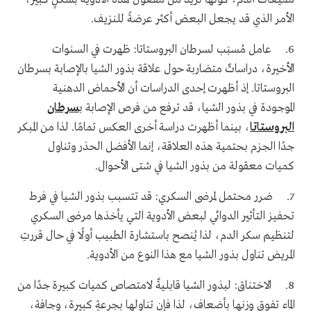
الأمر الذي قد يجعل البعض أكثر عرضةً للنزيف.
6. عامل مُسبَب لسرطان البروستاتا: ظهرت في السنوات
الأخيرة، دراساتٌ متضاربة حول علاقة بذور الشيا بالإصابة بسرطان
البروستاتا. إذ أظهرت إحدى الدراسات أن الأحماض الدهنية
الموجودة في بذور الشيا، قد ترفع من فرص الإصابة ب
سرطان
البروستاتا
، بينما أظهرت دراسة أخرى العكس تمامًا. لذا من المبكر
جدًا الجزم بحتمية هذه العلاقة، إنما الأفضل الحذر وتناول
كميات معقولة من بذور الشيا في شتى الأحوال.
7. ضرر محتمل لمرضى السكري: قد تتسبب بذور الشيا في فرط
تحفيز التأثير الدوائي لبعض الأدوية التي يأخذها مرضى السكري
لتنظيم سكر الدم، لذا يُنصح باستشارة الطبيب أولًا في حال قررتِ
المريض تناول بذور الشيا مع هذا النوع من الأدوية.
8. الاختناق: لبذور الشيا قابليةٌ لامتصاص كميات كبيرة جدًا من
الماء تفوق وزنها بأضعاف، لذا فإن تناولها بجرعةٍ كبيرة، وجافة،