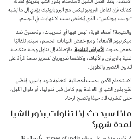
الأمعاء، يُعدَ أفضل السُبل لاستخدام بذور الشيا بطريقةٍ فعالة.
كذلك فإن تفاعل البروبيوتيكس مع البروبايوتيك يؤدي إلى ما يُشبه
"بوست بيوتكس"، الذي يُخفَض نسب الالتهابات في الجسم.
والنتيجة؟ أمعاء قوية، ليس فيها أي تسريبات، وتحصينٌ ضد
ميكربيوم الأمعاء؛ ومع خفض التهابات الجسم، سيتم تلقائيًا
خفض حدوث
الأمراض المناعية
. بالإضافة إلى تناول وجبة متكاملة
غنية بالبروتين والألياف، وكلاهما ضروريان لتعزيز صحة المرأة على
المديين القصير والطويل.
الاستخدام الآمن بحسب أخصائية التغذية شهد ياسين: يُفضَل
نقع بذور الشيا في الماء لمدة يوم كامل قبل تناولها، أو طوال الليل،
حتى تتشرب الماء جيدًا وتصبح لزجة.
ماذا سيحدث إذا تناولتِ بذور الشيا
لمدة شهر؟
في تقريرٍ منشور على موقع Times of India، طُرح السؤال