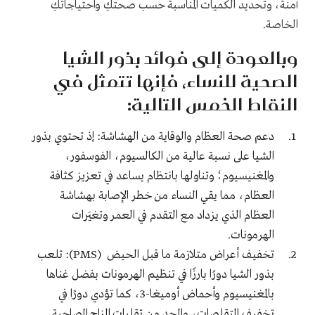
آمنة، وتحديد الكميات المناسبة حسب صحتكِ واحتياجاتكِ
الخاصة.
وبالعودة إلى فوائد بذور الشيا
الصحية للنساء، فإنها تتمثل في
النقاط الخمس التالية:
دعم صحة العظام والوقاية من الهشاشة: إذ تحتوي بذور
الشيا على نسبة عالية من الكالسيوم، الفوسفور،
والمغنيسيوم؛ وتناولها بانتظام يساعد في تعزيز كثافة
العظام، مما يقي النساء من خطر الإصابة بهشاشة
العظام الذي يزداد مع التقدم في العمر وتغيَرات
الهرمونات.
تخفيف أعراض متلازمة ما قبل الحيض (PMS): تلعب
بذور الشيا دورًا بارزًا في تنظيم الهرمونات بفضل غناها
بالمغنيسيوم وأحماض أوميغا-3، كما تؤدي دورًا في
تخفيف التقلصات، والحد من تقلبات المزاج المصاحبة