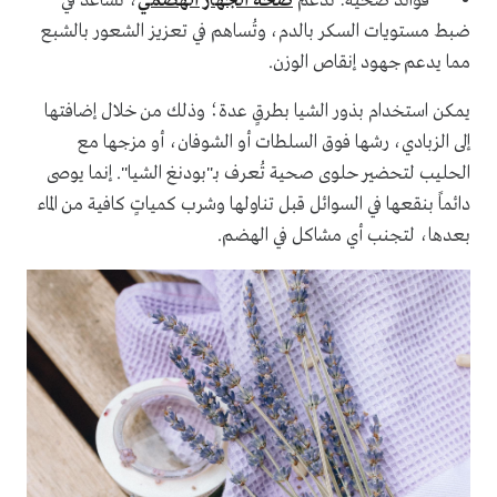
• فوائد صحية: تدعم
صحة الجهاز الهضمي
، تُساعد في
ضبط مستويات السكر بالدم، وتُساهم في تعزيز الشعور بالشبع
مما يدعم جهود إنقاص الوزن.
يمكن استخدام بذور الشيا بطرقٍ عدة؛ وذلك من خلال إضافتها
إلى الزبادي، رشها فوق السلطات أو الشوفان، أو مزجها مع
الحليب لتحضير حلوى صحية تُعرف بـ"بودنغ الشيا". إنما يوصى
دائماً بنقعها في السوائل قبل تناولها وشرب كمياتٍ كافية من الماء
بعدها، لتجنب أي مشاكل في الهضم.