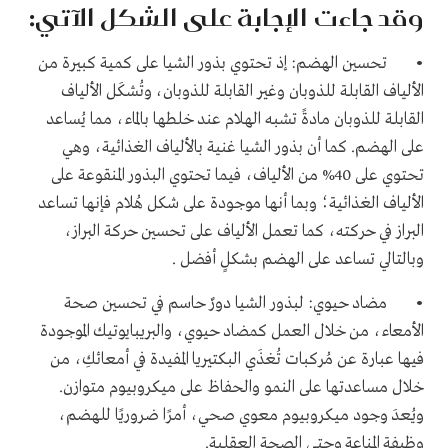
وقد جاءت الإجابة على الشكل الآتي:
• تحسين الهضم: إذ تحتوي بذور الشيا على كمية كبيرة من
الألياف القابلة للذوبان وغير القابلة للذوبان، وتُشكَل الألياف
القابلة للذوبان مادةً تشبه الهلام عند خلطها بالماء، مما يُساعد
على الهضم. كما أن بذور الشيا غنية بالألياف الغذائية، وهي
تحتوي على 40% من الألياف، فيما تحتوي البذور المنقوعة على
الألياف الغذائية؛ وبما أنها موجودة على شكل هُلام فإنها تساعد
البراز في حركته، كما تعمل الألياف على تحسين حركة البراز،
وبالتالي تساعد على الهضم بشكلٍ أفضل .
• مضاد حيوي: لبذور الشيا دورٌ حاسم في تحسين صحة
الأمعاء، من خلال العمل كمضاد حيوي، والبريبايوتيك الموجودة
فيها عبارة عن مُركبات تُغذَي البكتيريا المفيدة في أمعائكِ، من
خلال مساعدتها على النمو والحفاظ على ميكروبيوم متوازن.
ويُعدَ وجود ميكروبيوم معوي صحي، أمرًا ضروريًا للهضم،
وظيفة المناعة وحتى الصحة العقلية.