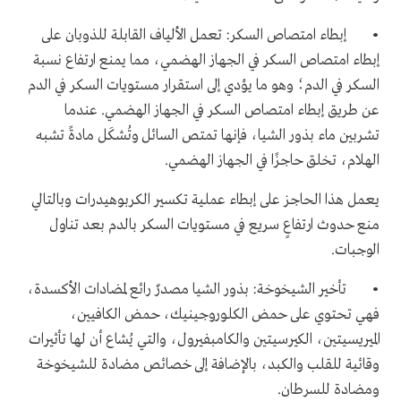
• إبطاء امتصاص السكر: تعمل الألياف القابلة للذوبان على
إبطاء امتصاص السكر في الجهاز الهضمي، مما يمنع ارتفاع نسبة
السكر في الدم؛ وهو ما يؤدي إلى استقرار مستويات السكر في الدم
عن طريق إبطاء امتصاص السكر في الجهاز الهضمي. عندما
تشربين ماء بذور الشيا، فإنها تمتص السائل وتُشكَل مادةً تشبه
الهلام، تخلق حاجزًا في الجهاز الهضمي.
يعمل هذا الحاجز على إبطاء عملية تكسير الكربوهيدرات وبالتالي
منع حدوث ارتفاعٍ سريع في مستويات السكر بالدم بعد تناول
الوجبات.
• تأخير الشيخوخة: بذور الشيا مصدرٌ رائع لمضادات الأكسدة،
فهي تحتوي على حمض الكلوروجينيك، حمض الكافيين،
الميريسيتين، الكيرسيتين والكامبفيرول، والتي يُشاع أن لها تأثيرات
وقائية للقلب والكبد، بالإضافة إلى خصائص مضادة للشيخوخة
ومضادة للسرطان.