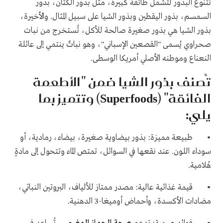
تتنوع البذور لتشمل طائفةً كبيرة، مثل بذور الكتان، بذور
السمسم، بذور اليقطين وبذور الشيا على سبيل المثال. والأخيرة،
بذور الشيا هي بذور صغيرة صالحة للأكل، تُستخرج من نبات
صحراوي يُسمى "القصعين الإسباني"، وهو نباتٌ ينتمي إلى عائلة
النعناع وموطنه الأصلي أمريكا الوسطى.
تُصنف بذور الشيا ضمن "الأطعمة
الفائقة" (Superfoods) وتتميز بما
يلي:
• طبيعة مميزة: بذور بيضاوية صغيرة، بيضاء، رمادية، أو
سوداء اللون. عند نقعها في السوائل، تمتص الماء وتتحول إلى مادةٍ
هُلامية.
• قيمة غذائية عالية: مصدر ممتاز للألياف، البروتين النباتي،
مضادات الأكسدة، وأحماض أوميغا-3 الدهنية.