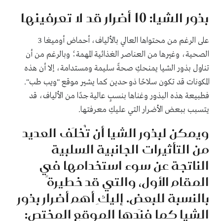
بذور الشيا: 10 أضرار قد لا تعرفينها
على الرغم من محتواها العالي بالألياف، أحماض أوميغا 3
الصحية، وغيرها من العناصر الغذائية المهمة؛ وبالرغم من أن
تناول بذور الشيا يمنحكِ صحةً سليمة ومستدامة، إلا أن هذه
المكونات قد تكون سلاحًا ذو حدين كما يشير موقع "ويب طب".
فطبيعة هذه البذور وغناها بنسبٍ عالية جدًا من الألياف، قد
يتسبب ببعض الأضرار التي عليكِ معرفتها.
ويمكن لبذور الشيا أن تُخلَف العديد
من التأثيرات الجانبية السلبية
الناتجة عن سوء استخدامها في
المقام الأول، والتي قد خطيرةً
بالنسبة للبعض. إليكِ أهم أضرار بذور
الشيا كما فنَدها الموقع المختص: