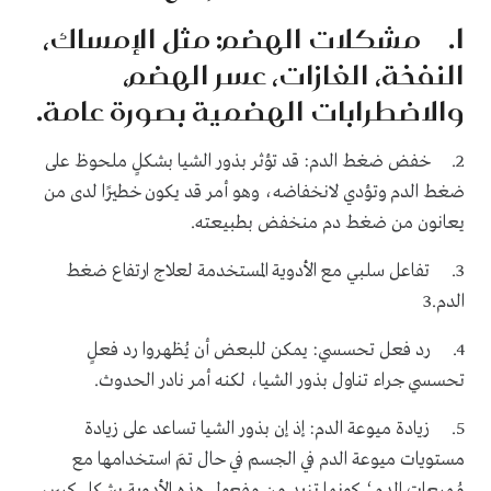
1. مشكلات الهضم: مثل الإمساك،
النفخة، الغازات، عسر الهضم،
والاضطرابات الهضمية بصورة عامة.
2. خفض ضغط الدم: قد تؤثر بذور الشيا بشكلٍ ملحوظ على
ضغط الدم وتؤدي لانخفاضه، وهو أمر قد يكون خطيرًا لدى من
يعانون من ضغط دم منخفض بطبيعته.
3. تفاعل سلبي مع الأدوية المستخدمة لعلاج ارتفاع ضغط
الدم.3
4. رد فعل تحسسي: يمكن للبعض أن يُظهروا رد فعلٍ
تحسسي جراء تناول بذور الشيا، لكنه أمر نادر الحدوث.
5. زيادة ميوعة الدم: إذ إن بذور الشيا تساعد على زيادة
مستويات ميوعة الدم في الجسم في حال تمَ استخدامها مع
مُميعات الدم؛ كونها تزيد من مفعول هذه الأدوية بشكلٍ كبير،