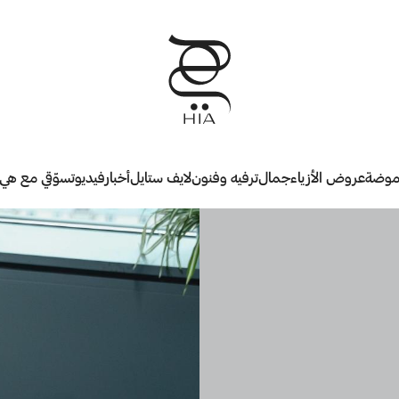
وضة
عروض الأزياء
جمال
ترفيه وفنون
لايف ستايل
أخبار
فيديو
تسوّقي مع هي