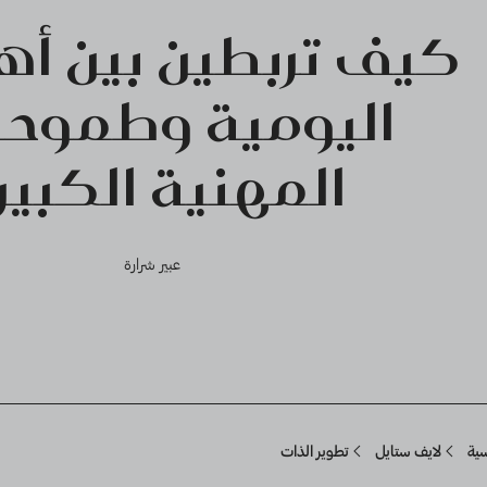
كيف تربطين بين أه
اليومية وطموحا
المهنية الكبير
عبير شرارة
Breadcru
سية
لايف ستايل
تطوير الذات