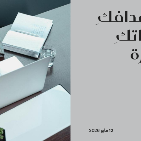
دافكِ
تكِ
ة
12 مايو 2026