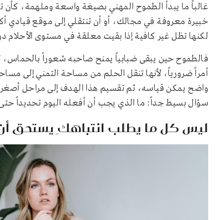
غالباً ما يبدأ الطموح المهني بصيغة واسعة وملهمة، كأن ت
خبيرة معروفة في مجالك، أو أن تنتقلي إلى موقع قيادي أكث
لكنها تظل غير كافية إذا بقيت معلقة في مستوى الأحلام د
فالطموح حين يبقى ضبابياً يمنح صاحبه شعوراً بالحماس، لك
أمراً ضرورياً، لأنها تنقل الحلم من مساحة التمني إلى مساحة
واضح يمكن قياسه، ثم تقسيم هذا الهدف إلى مراحل أصغر مو
سؤال بسيط جداً: ما الذي يجب أن أفعله اليوم تحديداً حتى 
ليس كل ما يطلب انتباهكِ يستحق أن