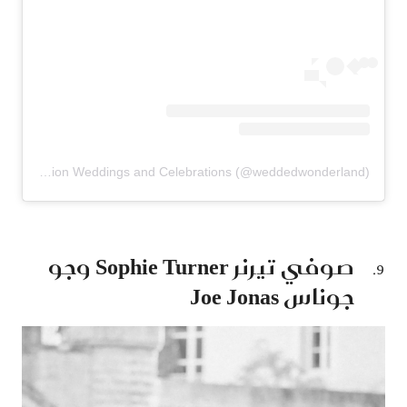
A post shared by Luxury, Cultural, Destination Weddings and Celebrations (@weddedwonderland)
صوفي تيرنر Sophie Turner وجو
جوناس Joe Jonas