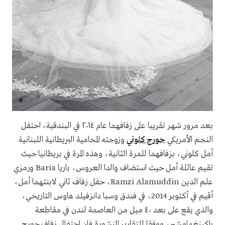
بعد مرور شهر تقريبا على زفافهما عام ٢٠١٤ في البندقية، احتفل
النجم الأمريكي
جورج كلوني
وزوجته المحامية البريطانية اللبنانية
أمل كلوني، بزفافهما للمرة الثانية، وهذه المرة في بريطانيا حيث
تقيم عائلة أمل حيث استضاف والدا العروس، باريا Baria ورمزي
علم الدين Ramzi Alamuddin، حفل زفاف ثاني لابنتهما أمل،
أقيم في أكتوبر 2014، في فندق وسبا دانزفيلد هاوس التاريخي،
والذي يقع على بعد ٤٠ ميل من العاصمة لندن في مقاطعة
باكينغهامشير، ووفقا للتقارير المنشورة فإن احتفال زفاف جورج