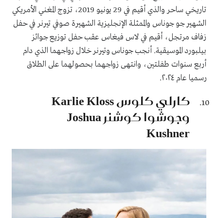
تاريخي ساحر والذي أقيم في 29 يونيو 2019، تزوج المغني الأمريكي
الشهير جو جوناس والممثلة الإنجليزية الشهيرة صوفي تيرنر في حفل
زفاف مرتجل، أقيم في لاس فيغاس عقب حفل توزيع جوائز
بيلبورد الموسيقية. أنجب جوناس وتيرنر خلال زواجهما الذي دام
أربع سنوات طفلتين، وانتهى زواجهما بحصولهما على الطلاق
رسميا عام ٢٠٢٤.
كارلي كلوس Karlie Kloss
وجوشوا كوشنر Joshua
Kushner