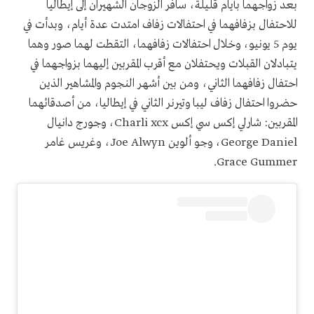
بعد زواجهما بأيام قليلة، سافر الزوجان الشهيران إلى إيطاليا
للاحتفال بزفافهما في احتفالات زفاف امتدت عدة أيام، وبدأت في
يوم 5 يونيو، وخلال احتفالات زفافهما، التقطت لهما صور وهما
يتبادلان القبلات ويحتفلان مع أقرب المقربين إليهما بزواجهما في
احتفال زفافهما الثاني، ومن بين أشهر النجوم والمشاهير الذين
حضروا احتفال زفاف ليبا وتيرنر الثاني في إيطاليا، من أصدقائهما
المقربين: شارلي إكس سي إكس Charli xcx، وجورج دانيال
George Daniel، وجو ألوين Joe Alwyn، وغريس غامر
Grace Gummer.