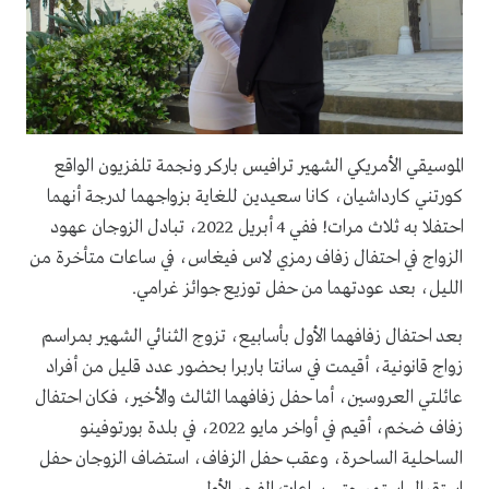
الموسيقي الأمريكي الشهير ترافيس باركر ونجمة تلفزيون الواقع
كورتني كارداشيان، كانا سعيدين للغاية بزواجهما لدرجة أنهما
احتفلا به ثلاث مرات! ففي 4 أبريل 2022، تبادل الزوجان عهود
الزواج في احتفال زفاف رمزي لاس فيغاس، في ساعات متأخرة من
الليل، بعد عودتهما من حفل توزيع جوائز غرامي.
بعد احتفال زفافهما الأول بأسابيع، تزوج الثنائي الشهير بمراسم
زواج قانونية، أقيمت في سانتا باربرا بحضور عدد قليل من أفراد
عائلتي العروسين، أما حفل زفافهما الثالث والأخير، فكان احتفال
زفاف ضخم، أقيم في أواخر مايو 2022، في بلدة بورتوفينو
الساحلية الساحرة، وعقب حفل الزفاف، استضاف الزوجان حفل