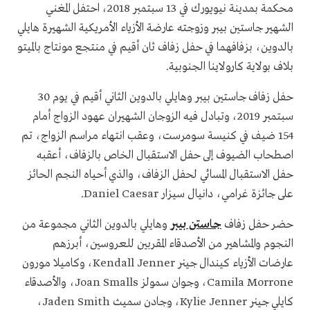
محكمة بمدينة نيويورك في 13 سبتمبر 2018، احتفل المغني
الشهير جاستين بيبر وزوجته عارضة الأزياء الأمريكية الشهيرة هايلي
بالدوين، بزفافهما في حفل زفاف ثان أقيم في منتجع مونتاج بالميتو
بلاف بولاية كارولاينا الجنوبية.
حفل زفاف جاستين بيبر وهايلي بالدوين الثاني أقيم في يوم 30
سبتمبر 2019، وتبادل فيه الزوجان الشهيران عهود الزواج أمام
154 ضيف في كنيسة سومرست، وعقب انتهاء مراسم الزواج، تم
اصطحاب الضيوف إلى حفل الاستقبال الخاص بالزفاف، أعقبه
حفل الاستقبال المسائي لحفل الزفاف، والذي أحياه النجم الحائز
على جائزة غرامي، دانيال سيزار Daniel Caesar.
حضر حفل زفاف
جاستن بيبر
وهايلي بالدوين الثاني مجموعة من
النجوم والمشاهير من الأصدقاء المقربين للعروسين، أبرزهم
عارضات الأزياء كيندال جينر Kendall Jenner، وكاميلا مورون
Camila Morrone، وجوان سمولز Joan Smalls، والأصدقاء
كايلي جينر Kylie Jenner، وجادن سميث Jaden Smith،