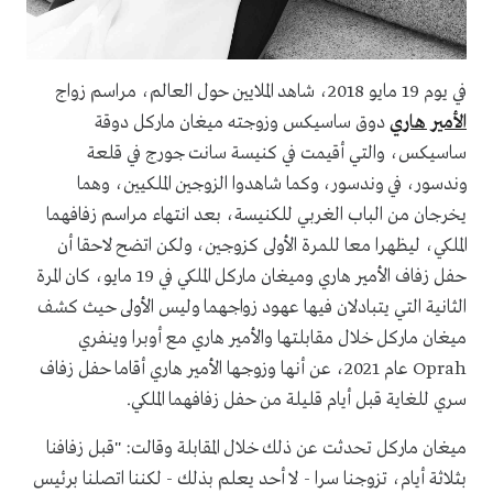
في يوم 19 مايو 2018، شاهد الملايين حول العالم، مراسم زواج
الأمير هاري
دوق ساسيكس وزوجته ميغان ماركل دوقة
ساسيكس، والتي أقيمت في كنيسة سانت جورج في قلعة
وندسور، في وندسور، وكما شاهدوا الزوجين الملكيين، وهما
يخرجان من الباب الغربي للكنيسة، بعد انتهاء مراسم زفافهما
الملكي، ليظهرا معا للمرة الأولى كزوجين، ولكن اتضح لاحقا أن
حفل زفاف الأمير هاري وميغان ماركل الملكي في 19 مايو، كان المرة
الثانية التي يتبادلان فيها عهود زواجهما وليس الأولى حيث كشف
ميغان ماركل خلال مقابلتها والأمير هاري مع أوبرا وينفري
Oprah عام 2021، عن أنها وزوجها الأمير هاري أقاما حفل زفاف
سري للغاية قبل أيام قليلة من حفل زفافهما الملكي.
ميغان ماركل تحدثت عن ذلك خلال المقابلة وقالت: "قبل زفافنا
بثلاثة أيام، تزوجنا سرا - لا أحد يعلم بذلك - لكننا اتصلنا برئيس