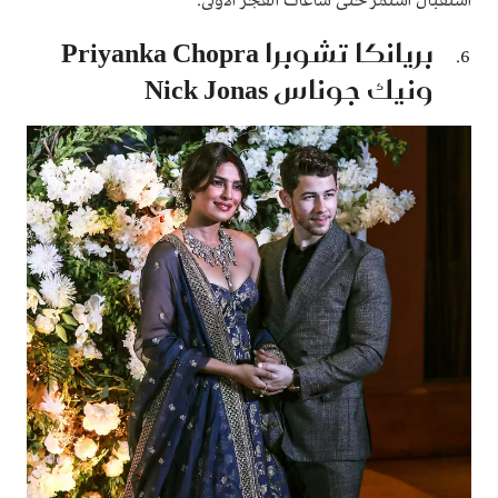
استقبال استمر حتى ساعات الفجر الأولى.
بريانكا تشوبرا Priyanka Chopra
ونيك جوناس Nick Jonas