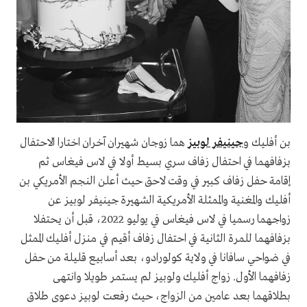
بن أفليك و
جينيفر لوبيز
هما زوجان شهيران آخران اختارا الاحتفال
بزفافهما في احتفال زفاف سري بسيط أولا في لاس فيغاس ثم
إقامة حفل زفاف كبير في وقت لاحق حيث أعلن النجم الأمريكي بن
أفليك والمغنية والممثلة الأمريكية الشهيرة جينيفر لوبيز عن
زواجهما رسميا في لاس فيغاس في يوليو 2022، قبل أن يحتفلا
بزفافهما للمرة الثانية في احتفال زفاف أقيم في منزل أفليك الممثل
في ضواحي سافانا في ولاية كولورادو، بعد أسابيع قليلة من حفل
زفافهما الأول. زواج أفليك ولوبيز لم يستمر طويلا وانتهى
بطلاقهما بعد عامين من الزواج، حيث رفعت لوبيز دعوى طلاق