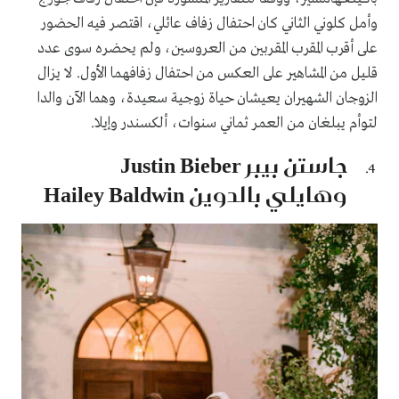
وأمل كلوني الثاني كان احتفال زفاف عائلي، اقتصر فيه الحضور
على أقرب المقرب المقربين من العروسين، ولم يحضره سوى عدد
قليل من المشاهير على العكس من احتفال زفافهما الأول. لا يزال
الزوجان الشهيران يعيشان حياة زوجية سعيدة، وهما الآن والدا
لتوأم يبلغان من العمر ثماني سنوات، ألكسندر وإيلا.
جاستن بيبر Justin Bieber
وهايلي بالدوين Hailey Baldwin