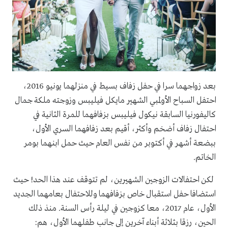
بعد زواجهما سرا في حفل زفاف بسيط في منزلهما يونيو 2016،
احتفل السباح الأولمبي الشهير مايكل فيليبس وزوجته ملكة جمال
كاليفورنيا السابقة نيكول فيليبس بزفافهما للمرة الثانية في
احتفال زفاف أضخم وأكثر، أقيم بعد زفافهما السري الأول،
ببضعة أشهر في أكتوبر من نفس العام حيث حمل ابنهما بومر
الخاتم.
لكن احتفالات الزوجين الشهيرين، لم تتوقف عند هذا الحد! حيث
استضافا حفل استقبال خاص بزفافهما وللاحتفال بعامهما الجديد
الأول، عام 2017، معا كزوجين في ليلة رأس السنة. منذ ذلك
الحين، رزقا بثلاثة أبناء آخرين إلى جانب طفلهما الأول، هم: