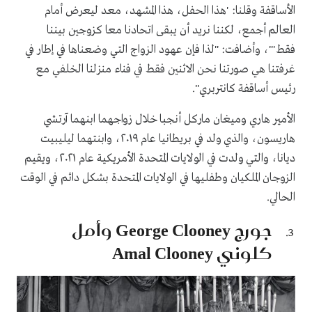
الأساقفة وقلنا: 'هذا الحفل، هذا المشهد، معد ليعرض أمام
العالم أجمع، لكننا نريد أن يبقى اتحادنا معا كزوجين بيننا
فقط'"، وأضافت: "لذا فإن عهود الزواج التي وضعناها في إطار في
غرفتنا هي صورتنا نحن الاثنين فقط في فناء منزلنا الخلفي مع
رئيس أساقفة كانتربري".
الأمير هاري وميغان ماركل أنجبا خلال زواجهما ابنهما آرتشي
هاريسون، والذي ولد في بريطانيا عام ٢٠١٩، وابنتهما ليليبيت
ديانا، والتي ولدت في الولايات المتحدة الأمريكية عام ٢٠٢١، ويقيم
الزوجان الملكيان وطفليها في الولايات المتحدة بشكل دائم في الوقت
الحالي.
جورج George Clooney وأمل
كلوني Amal Clooney