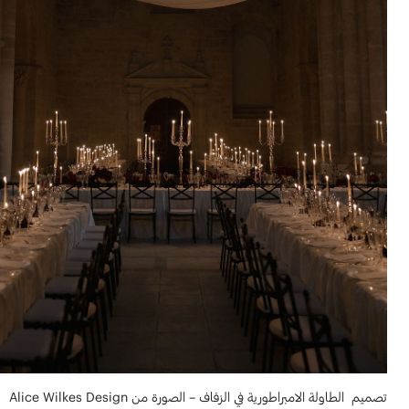
تصميم الطاولة الامبراطورية في الزفاف – الصورة من Alice Wilkes Design