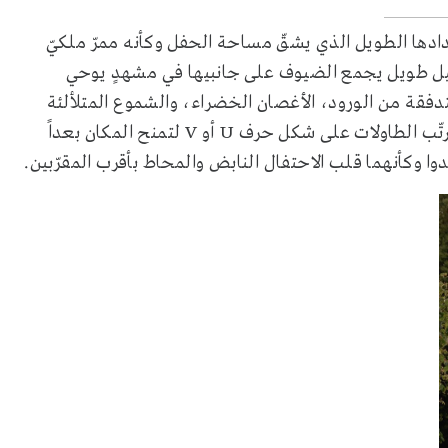
تدادها الطويل الذي يشقّ مساحة الحفل وكأنه ممرّ ملكيّ
طيل طويل يجمع الضيوف على جانبيها في مشهدٍ يوحي
تدفقة من الورود، الأغصان الخضراء، والشموع المتلألئة
التي تمتدّ على طولها بانسيابية آسرة. وفي بعض الأعراس، تُرتّب الطاولات على شكل حرف U أو V لتمنح المكان بعداً
ا وكأنهما قلب الاحتفال النابض والمحاط بأقرب المقرّبين.