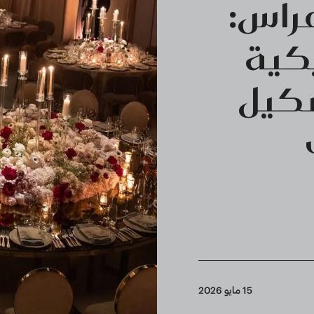
راس:
كية
شكيل
15 مايو 2026