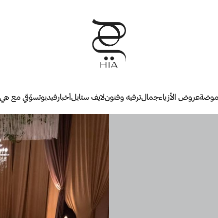
وضة
عروض الأزياء
جمال
ترفيه وفنون
لايف ستايل
أخبار
فيديو
تسوّقي مع هي