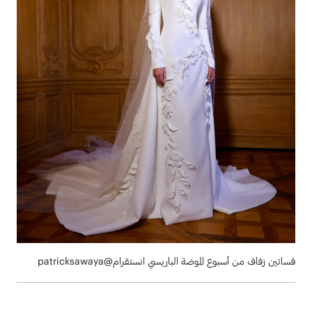
فساتين زفاف من أسبوع الموضة الباريسي انستقرام@patricksawaya