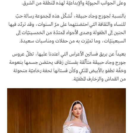
وعلى الجوانب الحيويّة والإبداعيّة لهذه المنطقة من الشرق.
بالنسبة لجورج وجاد حبيقة، تُشكّل هذه المجموعة رسالة حبّ
للنساء والثقافة التي احتضنتهما على مرّ السنوات، وقد تردّد فيها
الحنين إلى الطفولة وصدى الأجواء الممتدّة من الخمسينيّات إلى
السبعينيّات، وما تميّزت به من حفلات ومناسبات سعيدة.
بعيداً عن بريق فساتين الأعراس التي اعتدنا عليها، تطلّ عروس
جورج وجاد حبيقة متألّقة بفستان زفاف يحتضن جسمها بنعومة
وخفّة تطفو بالأبيض الملكي وكأن فستانها تحفة رخاميّة منحوتة
من القماش والزخارف المطفيّة.