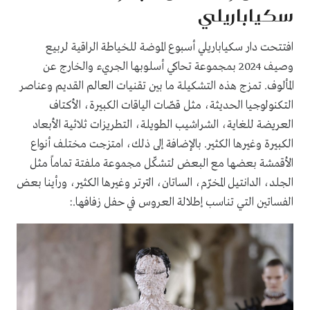
سكياباريلي
افتتحت دار سكياباريلي أسبوع الموضة للخياطة الراقية لربيع
وصيف 2024 بمجموعة تحاكي أسلوبها الجريء والخارج عن
المألوف. تمزج هذه التشكيلة ما بين تقنيات العالم القديم وعناصر
التكنولوجيا الحديثة، مثل قصّات الياقات الكبيرة، الأكتاف
العريضة للغاية، الشراشيب الطويلة، التطريزات ثلاثية الأبعاد
الكبيرة وغيرها الكثير. بالإضافة إلى ذلك، امتزجت مختلف أنواع
الأقمشة بعضها مع البعض لتشكّل مجموعة ملفتة تماماً مثل
الجلد، الدانتيل المخرّم، الساتان، الترتر وغيرها الكثير، ورأينا بعض
الفساتين التي تناسب إطلالة العروس في حفل زفافها.: