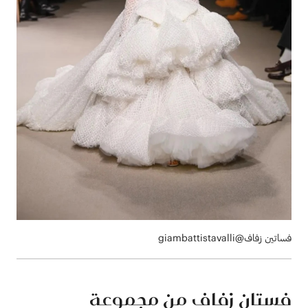
فساتين زفاف@giambattistavalli
فستان زفاف من مجموعة