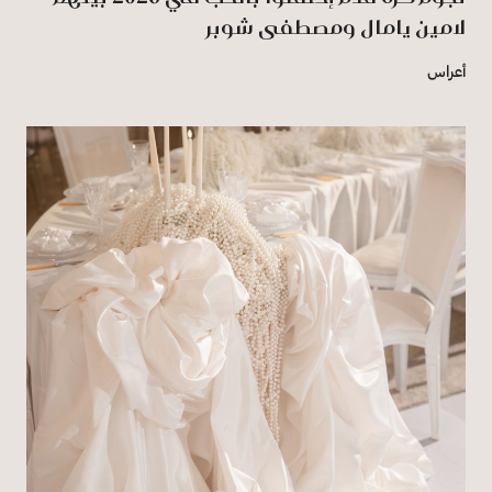
لامين يامال ومصطفى شوبر
أعراس