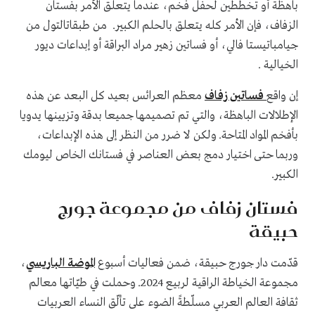
باهظة أو تخططين لحفل فخم، عندما يتعلق الأمر بفستان
الزفاف، فإن الأمر كله يتعلق بالحلم الكبير. من طبقاتالتول من
جيامباتيستا فالي، أو فساتين زهير مراد البراقة أو إبداعات ديور
الخيالية .
إن واقع
فساتين زفاف
معظم العرائس بعيد كل البعد عن هذه
الإطلالات الباهظة، والتي تم تصميمها جميعا بدقة وتزيينها يدويا
بأفخم المواد المتاحة. ولكن لا ضرر من النظر إلى هذه الإبداعات،
وربما حتى اختيار دمج بعض العناصر في فستانك الخاص ليومك
الكبير.
فستان زفاف من مجموعة جورج
حبيقة
قدّمت دار جورج حبيقة، ضمن فعاليات أسبوع
الموضة الباريسي
،
مجموعة الخياطة الراقية لربيع 2024. وحملت في طيّاتها معالم
ثقافة العالم العربي مسلّطةً الضوء على تألّق النساء العربيات