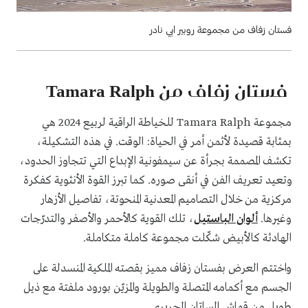
فستان زفاف من مجموعة روبير ابي نادر
فستان زفاف من Tamara Ralph
مجموعة Tamara Ralph للخياطة الراقية لربيع 2024 هي
بمثابة قصيدة لأثمن أمر في الحياة: الوقت. في هذه التشكيلة،
تكشف المصممة بجرأة عن سيمفونية الإبداع التي تتجاوز الحدود،
وتعيد تعريف الفن في أنقى صوره. كما تبرز القوة الأنثوية كفكرة
مركزية من خلال التصاميم المعدنية المنحوتة، تفاصيل الأزهار
وغيرها.
ألوان الباستيل
، تلك القوية كالأحمر والأصفر والتدرّجات
الهادئة كالأبيض شكّلت مجموعة كاملة متكاملة.
واختتم العرض بفستان زفاف مميز بقصته الملكية المنسدلة على
الجسم مع أكمامه المتصلة والطويلة والمزيّن بورود ملفتة مع ذيل
طويل من قماش الساتان الحريري.