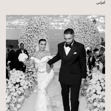
أعراس