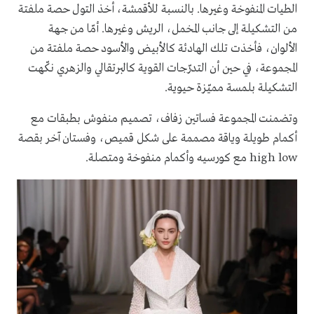
الطيات المنفوخة وغيرها. بالنسبة للأقمشة، أخذ التول حصة ملفتة
من التشكيلة إلى جانب المخمل، الريش وغيرها. أمّا من جهة
الألوان، فأخذت تلك الهادئة كالأبيض والأسود حصة ملفتة من
المجموعة، في حين أن التدرّجات القوية كالبرتقالي والزهري نكّهت
التشكيلة بلمسة مميّزة حيوية.
وتضمنت المجموعة فساتين زفاف، تصميم منفوش بطبقات مع
أكمام طويلة وياقة مصممة على شكل قميص، وفستان آخر بقصة
high low مع كورسيه وأكمام منفوخة ومتصلة.