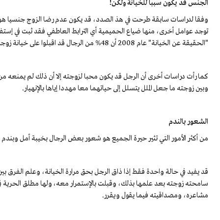
الجنس قد يكون سببا للخيانة ولكن!
وفقا لدراسات سابقة طرحت في هذ الصدد، قد يكون عدم رضا الزوج جنسيا هو ا
توجد عوامل أخرى، منها ضياع الحميمية أي الترابط العاطفي فقد ثبت في إستفتاء
"الحقيقة عن الخيانة" عام 2008 أن 48% من الرجال قد اقبلوا على خيانة زوجاتهم بسبب عدم رضاهم العاطفي في زواجهم.
كما رأت دراسات أخرى أن الرجل قد يكون محبا لزوجته إلا أن ذلك لم يمنعه من خ
وبين زوجته ما جعل الملل يتسلل إلى حياتهما معا مهددا إياها بالإنهيار.
الشعور بالندم
من أكثر الأمور التي تثير حيرة الجميع هو شعور بعض الرجال بخيبة أمل وبندم
قد يفيد في حالة واحدة فقط إذا ذاق الرجل بحق مرارة الخيانة، وعلم الفرق بين
سامحته زوجته بعد علمها بذلك، وقبلت بالإستمرار معه، ولها مطلق الحرية في
مشاعره، ومصداقيته فيما يقول ويقرر.