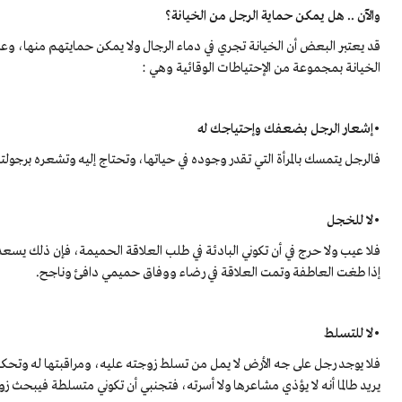
والآن .. هل يمكن حماية الرجل من الخيانة؟
قد يعتبر البعض أن الخيانة تجري في دماء الرجال ولا يمكن حمايتهم منها، وعل
الخيانة بمجموعة من الإحتياطات الوقائية وهي :
•إشعار الرجل بضعفك وإحتياجك له
فالرجل يتمسك بالمرأة التي تقدر وجوده في حياتها، وتحتاج إليه وتشعره برجولت
•لا للخجل
فلا عيب ولا حرج في أن تكوني البادئة في طلب العلاقة الحميمة، فإن ذلك يس
إذا طغت العاطفة وتمت العلاقة في رضاء ووفاق حميمي دافئ وناجح.
•لا للتسلط
فلا يوجد رجل على جه الأرض لا يمل من تسلط زوجته عليه، ومراقبتها له وتحكمه
يريد طالما أنه لا يؤذي مشاعرها ولا أسرته، فتجنبي أن تكوني متسلطة فيبحث 