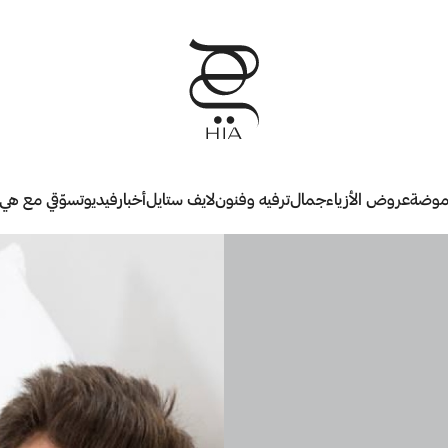
وضة
عروض الأزياء
جمال
ترفيه وفنون
لايف ستايل
أخبار
فيديو
تسوّقي مع هي