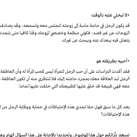
•لا تبخلي عليه بالوقت
قد يكون الرجل في حاجة ماسة إلى زوجته لتجلس معه وتسمعه، وقد يصادف ذ
الزوجات عن غير قصد، فكوني منظمة وخصصي لزوجك وقتا كافيا حتى يتجدد الو
يتعلل فيه ببعدك عنه ويبحث عن غيرك.
•أحبيه بطريقته هو
فقد أكدت الدراسات على أن حب الرجل للمرأة ليس كحب المرأة له وأن العاطفة تأت
الرجل لبد العلاقة معك بمجرد حاجته إليك فلا تنتظري منه أن تكون العاطف
معه فهي طبيعة قد خلق عليها كطبيعتك التي خلقت عليها تماما.
بعد كل ما سبق فهل حقا تجدي هذه الإحتياطات في حماية ووقاية الرجل من ال
هذه الإحتياطات؟
نسعد بآرائكم حول هذا الموضوع.. وتحديدا بالإجابة على هذا السؤال الهام و