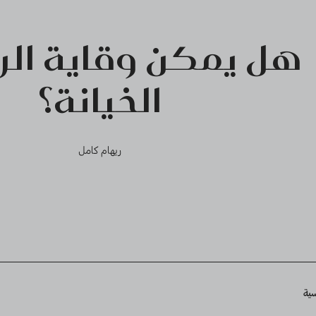
هل يمكن وقاية الر
الخيانة؟
ريهام كامل
Breadcru
سية