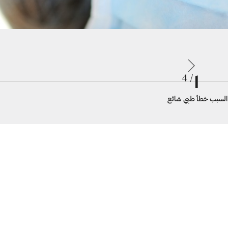
1
/ 4
 السبب خطأ طبي شائع