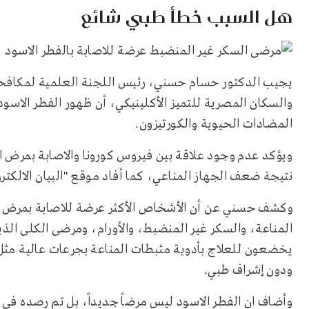
هل السبب خطأ طبي شائع
يجيب الدكتور حسام حسني، رئيس اللجنة العلمية لمكافح
والسكان المصرية للتميز الأكلينيكي، أن ظهور الفطر الاسود
المضادات الحيوية والكورتيزون.
ويؤكد عدم وجود علاقة بين فيروس كورونا والاصابة بمرض ا
نتيجة ضعف الجهاز المناعي، كما أفاد موقع "البيان الالكترو
وكشف حسني عن أن الأشخاص الأكثر عرضة للاصابة بمرض ا
المناعة، والسكر غير المنضبط، والأورام، ومرضى الكلى الذ
يخضعون للعلاج بأدوية مثبطات المناعة بجرعات عالية مثل ا
ودون إشراف طبي.
وأضاف ان الفطر الاسود ليس مرضاً جديداً، بل تم رصده ف