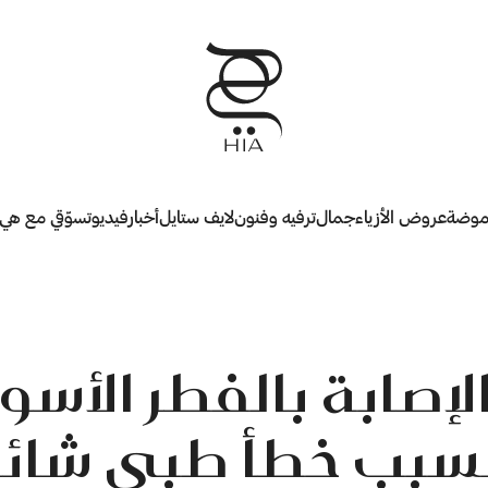
وضة
عروض الأزياء
جمال
ترفيه وفنون
لايف ستايل
أخبار
فيديو
تسوّقي مع هي
لإصابة بالفطر الأس
لسبب خطأ طبي شائ