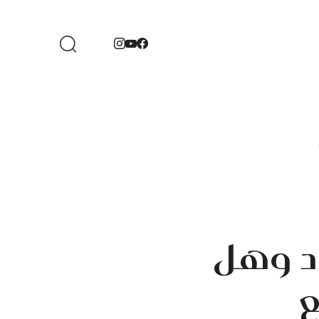
ود وهل
ع