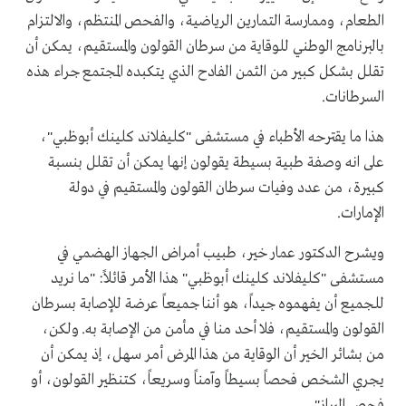
الطعام، وممارسة التمارين الرياضية، والفحص المنتظم، والالتزام
بالبرنامج الوطني للوقاية من سرطان القولون والمستقيم، يمكن أن
تقلل بشكل كبير من الثمن الفادح الذي يتكبده المجتمع جراء هذه
السرطانات.
هذا ما يقترحه الأطباء في مستشفى "كليفلاند كلينك أبوظبي"،
على انه وصفة طبية بسيطة يقولون إنها يمكن أن تقلل بنسبة
كبيرة، من عدد وفيات سرطان القولون والمستقيم في دولة
الإمارات.
ويشرح الدكتور عمار خير، طبيب أمراض الجهاز الهضمي في
مستشفى "كليفلاند كلينك أبوظبي" هذا الأمر قائلاً: "ما نريد
للجميع أن يفهموه جيداً، هو أننا جميعاً عرضة للإصابة بسرطان
القولون والمستقيم، فلا أحد منا في مأمن من الإصابة به. ولكن،
من بشائر الخير أن الوقاية من هذا المرض أمر سهل، إذ يمكن أن
يجري الشخص فحصاً بسيطاً وآمناً وسريعاً، كتنظير القولون، أو
فحص البراز".