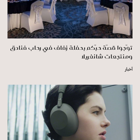
توّجوا قصّة حبّكم بحفلة زفاف في رِحاب فنادق
ومنتجعات شانغريلا
أخبار