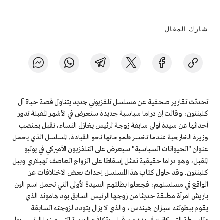
شارك المقال
تحدثت تقارير صحفية عن مسلسل تلفزيوني جديد يتناول قصة حياة آل
كلينتون، وقالت إن دراما سياسية جديدة ستعرض في الأشهر المقبلة تدور
أحداثها عن سيدة أولى سابقة زوجة لرئيس يغازل النساء، تقبل بمنصب
وزيرة الخارجية عندما تخسر طموحاتها نحو القيادة. المسلسل الذي يحمل
عنوان "الحيوانات السياسية" سيعرض على التلفزيون الأميركي في يوليو
المقبل، وهو دراما حقيقية تمثل إسقاطا على الزواج العاصف لهيلاري وبيل
كلينتون. وقد حاول كتاب هذا المسلسل إحداث بعض الاختلافات عن
الواقع في مسلسلهم، فجعلوا بطلتهم السيدة الأولى التي تحمل اسم الين
باريش امرأة مطلقة حديثا من زوجها الرئيس السابق بود هاموند الذي
يقوم ببطولته سياران هيندس، والذي لا يزال يتودد لزوجته السابقة
وللسلطة التي كانت في يده من قبل. وتكافح الوزيرة التي عينها الرئيس بول