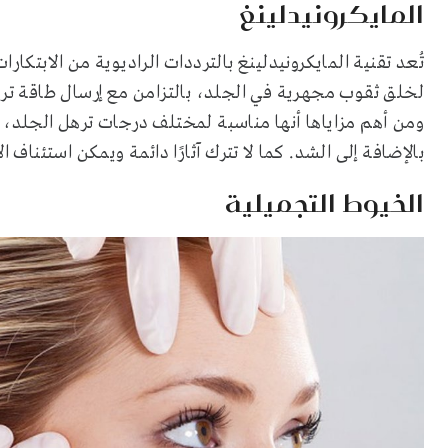
المايكرونيدلينغ
تُعد تقنية المايكرونيدلينغ بالترددات الراديوية من الابتكا
لخلق ثقوب مجهرية في الجلد، بالتزامن مع إرسال طاقة تردد ر
ومن أهم مزاياها أنها مناسبة لمختلف درجات ترهل الجلد، 
بالإضافة إلى الشد. كما لا تترك آثارًا دائمة ويمكن استئناف ا
الخيوط التجميلية