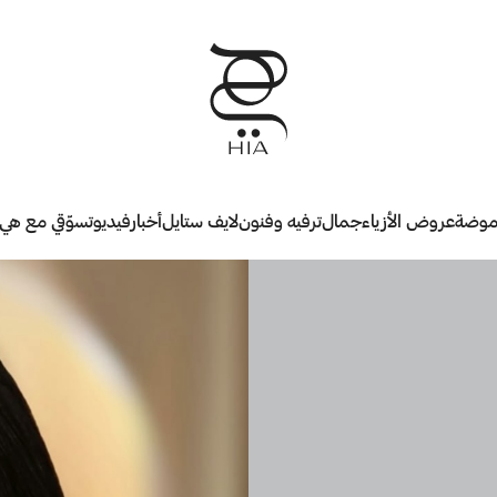
وضة
عروض الأزياء
جمال
ترفيه وفنون
لايف ستايل
أخبار
فيديو
تسوّقي مع هي