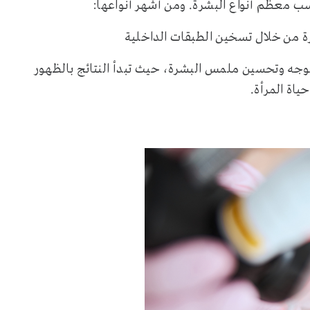
اسب معظم أنواع البشرة. ومن أشهر أنواعها:
م أيضًا لنحت الوجه وتحسين ملمس البشرة، حيث تبدأ النتائج بالظهور
اة المرأة.