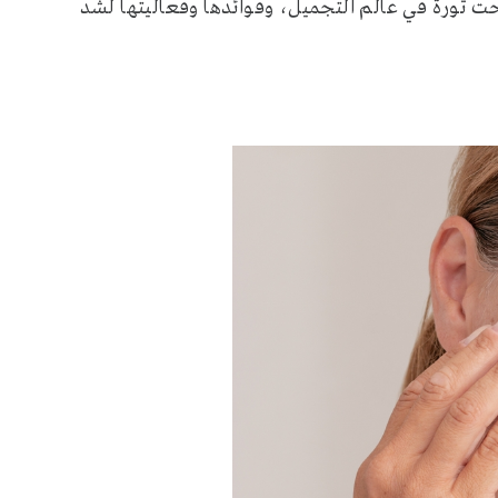
حت ثورة في عالم التجميل، وفوائدها وفعاليتها لشد