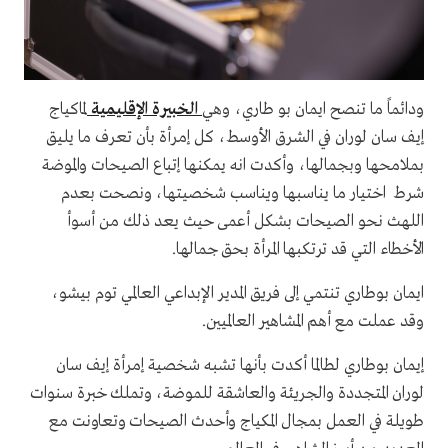
ودائماً ما تنصح ايمان بو طاري، وهي
الخبيرة الإقليمية
لماكياج
إيف سان لوران في الشرق الأوسط، كل إمرأة بأن تعرف ما يليق
بملامحها وبجمالها، وأكدت انه يمكنها إتباع الصيحات والموضة
شرط اختيار ما يناسبها ويناسب شخصيتها، ونصحت بعدم
اللهث نحو الصيحات بشكل أعمى حيث يعد ذلك من أسوأ
الأخطاء التي قد ترتكبها المرأة بحق جمالها.
ايمان بوطاري تنتمي إلى فريق المدير الإبداعي العالمي توم بيشو،
وقد عملت مع أهم المشاهير العالميين.
إيمان بوطاري لطالما أكدت بأنها تشبه شخصية إمرأة إيف سان
لوران المتجددة والجريئة والعاشقة للموضة، وتملك خبرة سنوات
طويلة في العمل بمجال المكياج وأحدث الصيحات وتعاونت مع