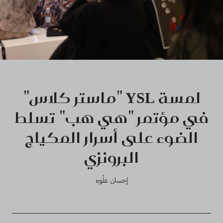
لمسة YSL "ماستر كلاس"
في مؤتمر "هي هب" تسلط
الضوء على أسرار المكياج
البرونزي
إحسان علّوه