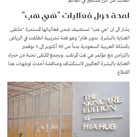
العديد من أبرز المشاهير في العالم.
لمحة حول فعاليات "هي هب"
يشار الى ان "هي هب" تستضيف ضمن فعالياتها المستمرة "ملتقى
العناية بالبشرة: بدون فلتر" وهو قمة تجريبية انطلقت في الرياض
بالمملكة العربية السعودية بدءاً من 30 أكتوبر إلى 3 نوفمبر
بالتزامن مع مؤتمر هي هَبْ المرتقب. ويجمع الملتقى نخبة من خبراء
العناية بالبشرة العالميين لاستكشاف ومناقشة أحدث توجّهات هذا
القطاع.