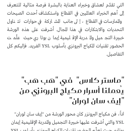
التي تقدّم لعشاق وخبراء العناية بالبشرة فرصة مثالية للتعرف
إلى أهم الخبراء العالميين في القطاع واستكشاف أحدث الصيحات
والممارسات في القطاع، إلى جانب المشاركة في حوارات تتناول
التحديات والابتكارات في هذا المجال. أشرفت على هذه الورشة
خبيرة التجميل والمدربة الإقليمية إيمان بوتاري حيث علّمت
الحضور تقنيات المكياج البرونزي بأسلوب YSL الفريد. فإليكم كل
التفاصيل.
"ماستر كلاس" في "هب هب"
يُعملنا أسرار مكياج البرونزي من
"إيف سان لوران"
اذاً، فن مكياج البرونزر كان محور الورشة من "إيف سان لوران"
YSL والتي أشرفت عليها خبيرة التجميل والمدربة الإقليمية إيمان
بوتاري حيث تعلّم الحضور تقنيات المكياج البرونزي بأسلوب YSL