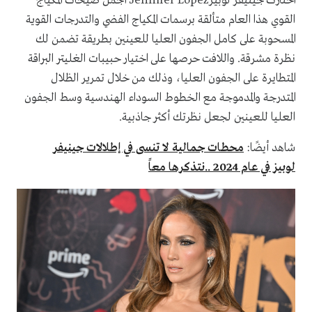
اختارت جينيفر لوبيزJennifer Lopez أجمل صيحات المكياج
القوي هذا العام متألقة برسمات المكياج الفضي والتدرجات القوية
المسحوبة على كامل الجفون العليا للعينين بطريقة تضمن لك
نظرة مشرقة. واللافت حرصها على اختيار حبيبات الغليتر البراقة
المتطايرة على الجفون العليا، وذلك من خلال تمرير الظلال
المتدرجة والمدموجة مع الخطوط السوداء الهندسية وسط الجفون
العليا للعينين لجعل نظرتك أكثر جاذبية.
شاهد أيضًا:
محطات جمالية لا تنسى في إطلالات جينيفر
لوبيز في عام 2024 ..نتذكرها معاً