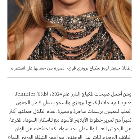
إطلالة جينيفر لوبيز بمكياج برونزي قوي- الصورة من حسابها على انستغرام
ومن أجمل صيحات المكياج البارز عام 2024، اطلالة Jennifer
Lopez برسمات المكياج البرونزي والمسحوب على كامل الجفون
العليا للعينين برسمات ساحرة ومميزة. هذه الظلال جعلتها أكثر
تميزاً مع تمرير خطوط الآيلاينر الأسود مع الماسكارا السوداء المفرغة
على الرموش العليا والسفلى بحد سواء. كما حافظت على الوان
البلاشر البرونزي المات اعلى الوجنتين مع احمر الشفاه الوردي اللماع