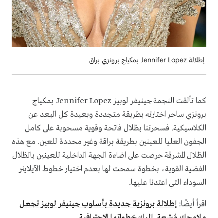
إطلالة Jennifer Lopez بمكياج برونزي براق
كما تألقت النجمة جينيفر لوبيز Jennifer Lopez بمكياج
برونزي ساحر اختارته بطريقة متجددة وبعيدة كل البعد عن
الكلاسيكية. فسحرتنا بظلال فاتحة وقوية مسحوبة على كامل
الجفون العليا للعينين بطريقة براقة وغير محددة للعين. مع هذه
الظلال المشرقة حرصت على اضاءة الجهة الداخلية للعينين بالظلال
الفضية القوية، بخطوة سمحت لها بعدم اختيار خطوط الآيلاينر
السوداء التي اعتدنا عليها.
اقرأ أيضًا:
إطلالة برونزية جديدة بأسلوب جينيفر لوبيز تجعل
ملامحك مُشعة..إليك خطواتها الاحترافية