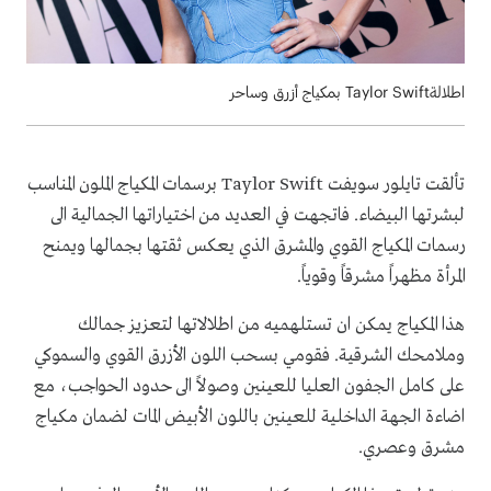
اطلالةTaylor Swift بمكياج أزرق وساحر
تألقت تايلور سويفت
Taylor Swift
برسمات
المكياج الملون المناسب
لبشرتها البيضاء. فاتجهت في العديد من اختياراتها الجمالية الى
رسمات المكياج القوي والمشرق الذي يعكس ثقتها بجمالها ويمنح
المرأة مظهراً مشرقاً وقوياً.
هذا المكياج يمكن ان تستلهميه من اطلالاتها لتعزيز جمالك
وملامحك الشرقية. فقومي بسحب اللون
الأزرق القوي والسموكي
على كامل الجفون العليا للعينين وصولاً الى حدود الحواجب، مع
اضاءة الجهة الداخلية للعينين باللون الأبيض المات لضمان مكياج
مشرق وعصري.