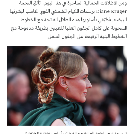
ومن الاطلالات الجمالية الساحرة في هذا اليوم، تألق النجمة
Diane Kruger برسمات المكياج المشمشي القوي المناسب لبشرتها
البيضاء. فطبّقي بأسلوبها هذه الظلال الفاتحة مع الخطوط
المسحوبة على كامل الجفون العليا للعينين بطريقة مدموجة مع
الخطوط البنية الرفيعة على الجفون السفلى.
تسريحة شعر الرفعة العالية مع الضفائر بأسلوب Diane Kruger