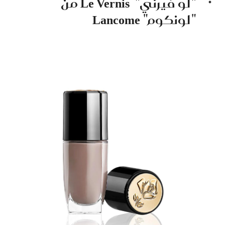
"لو فيرني"
Le Vernis
من
"لونكوم"
Lancome