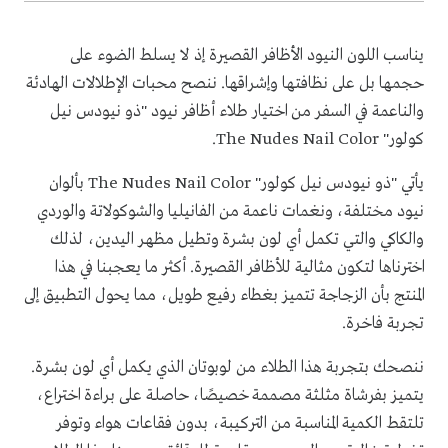
يناسب اللون النيود الأظافر القصيرة إذ لا يسلط الضوء على
حجمها بل على نظافتها وإشراقها. ننصح محبات الإطلالات الهادئة
والناعمة في السفر من اختيار طلاء أظافر نيود "ذو نيودس نيل
كولور"
The Nudes Nail Color
.
يأتي "ذو نيودس نيل كولور"
The Nudes Nail Color
بألوان
نيود مختلفة، ونغمات ناعمة من الفانيليا والشوكولاتة والوردي
والكاكي والتي تكمل أي لون بشرة وتطيل مظهر اليدين، لذلك
اخترناها لتكون مثالية للأظافر القصيرة. أكثر ما يعجبنا في هذا
المنتج بأن الزجاجة تتميز بغطاء رفيع طويل، مما يحول التطبيق إلى
تجربة فاخرة.
ننصحك بتجربة هذا الطلاء من لوبوتان الذي يكمل أي لون بشرة.
يتميز بفرشاة مثلثة مصممة خصيصًا، حاصلة على براءة اختراع،
تلتقط الكمية المناسبة من التركيبة، بدون فقاعات هواء وتوفر