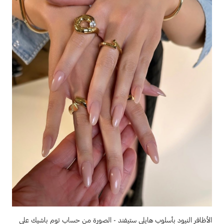
الأظافر النيود بأسلوب هايلي ستيفند - الصورة من حساب توم باشيك على