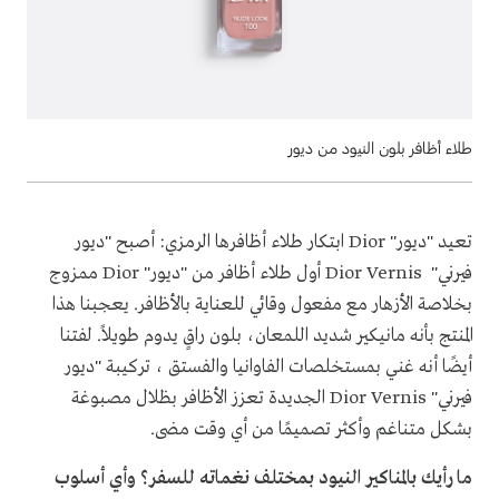
طلاء أظافر بلون النيود من ديور
تعيد "ديور"
Dior
ابتكار طلاء أظافرها الرمزي: أصبح "ديور
فيرني"
Dior Vernis
أول طلاء أظافر من "ديور"
Dior
ممزوج
بخلاصة الأزهار مع مفعول وقائي للعناية بالأظافر. يعجبنا هذا
المنتج بأنه مانيكير شديد اللمعان، بلون راقٍ يدوم طويلاً. لفتنا
أيضًا أنه غني بمستخلصات الفاوانيا والفستق ، تركيبة "ديور
فيرني"
Dior Vernis
الجديدة تعزز الأظافر بظلال مصبوغة
بشكل متناغم وأكثر تصميمًا من أي وقت مضى.
ما رأيك بالمناكير النيود بمختلف نغماته للسفر؟ وأي أسلوب