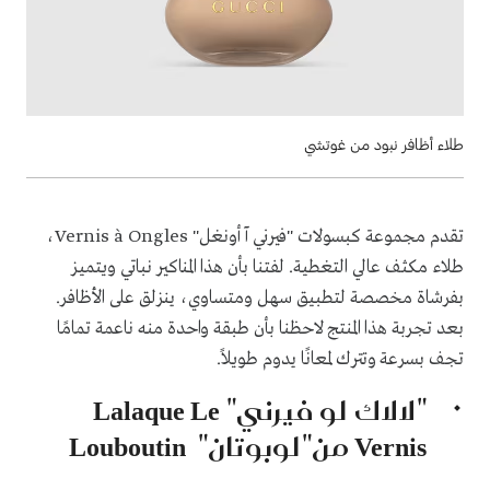
طلاء أظافر نبود من غوتشي
تقدم مجموعة كبسولات "فيرني آ أونغل"
Vernis à Ongles
،
طلاء مكثف عالي التغطية. لفتنا بأن هذا المناكير نباتي ويتميز
بفرشاة مخصصة لتطبيق سهل ومتساوي، ينزلق على الأظافر.
بعد تجربة هذا المنتج لاحظنا بأن طبقة واحدة منه ناعمة تمامًا
تجف بسرعة وتترك لمعانًا يدوم طويلاً.
"لالاك لو فيرني"
Lalaque Le
Vernis
من"لوبوتان"
Louboutin