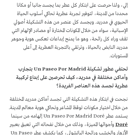
إلي، ولذا حرصت على ابتكار كل عطر بما يجسد جانبا أو مكانا
محددا من المدينة، لتوفير تجربة عطرية تحاكي أسلوب الحياة
الحيوي في مدريد. ويجسد كل عنصر من هذه التشكيلة أصولي
الإسبانية، سواء من خلال المكونات المختارة أو مصادر الإلهام التي
تقف وراء كل رائحة، وهو ما يمنح إبداعات تعكس هوية وجوهر
مدريد النابض بالحياة، وترتقي بالتجربة العطرية إلى أعلى
المستويات.
تحتفي عطور تشكيلة Un Paseo Por Madrid بتجارب
وأماكن مختلفة في مدريد، كيف تحرصين على إبداع تركيبة
عطرية تجسد هذه العناصر الفريدة؟
نجحت في ابتكار هذه التشكيلة التي تجسد أماكن مدريد المختلفة
من خلال اختيار مكونات توقظ المشاعر وتحاكي هوية معالم المدينة.
يستمد عطر Un Paseo Por Madrid Doré إلهامه من سينما
Doré
وأجوائها المميزة، وذلك من خلال نفحاته التي تعبق بعبير
الأزهار والخشب ورائحة الباتشولي، كما يكشف عطر Un Paseo