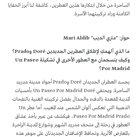
الساحرة من خلال ابتكارها هذين العطرين، كاشفة لنا أبرز الخفايا
الكامنة وراء تركيبتهما الآسرة.
حوار: "ماري الديب" Mari Aldib
ما الذي ألهمكِ لإطلاق العطرين الجديدين Doré وPrado؟
وكيف ينسجمان مع العطور الأخرى في تشكيلة Un Paseo
Por Madrid؟
يجسد العطران الجديدان Doré وPrado أجواء مدينة مدريد
الساحرة. ويحتفي Un Paseo Por Madrid Doré بأمسيات
المدينة المفعمة بالدفء والجمال بفضل تركيبته الغنية بالنفحات
الذهبية التي تعكس ألوان الشمس عند المغيب. أما عطر Un
Paseo Por Madrid Prado، فيكشف عن عبير يأخذ عشاق
العطور في رحلة إلى متحف مدريد الشهير وشوارع المدينة الزاخرة
بالمعارض الأثرية. وتحافظ الإضافتان الجديدتان على جوهر هذه