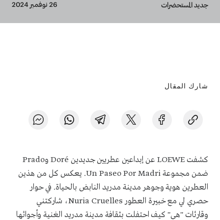
Breadcrumb
26 نوفمبر 2024
جديد المستحضرات
شارك المقال
كشفت LOEWE عن إبداعين عطريين جديدين Doré وPrado
ضمن مجموعة Un Paseo Por Madri. يعكس كل من هذين
العطرين هوية وجوهر مدينة مدريد النابض بالحياة. في حوار
حصري لي مع خبيرة العطور Nuria Cruelles، شاركتني
وقارئات "هي" كيف احتفلت بثقافة مدينة مدريد الغنية وأجوائها