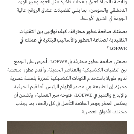
ونابضة بالحياة تعبق بنفحات فاخرة مثل العود وعبير الورد
الدمشقي والسوسن، بما يلبي تفضيلات عشاق الروائح عالية
الجودة في الشرق الأوسط.
بصفتكِ صانعة عطور محترفة، كيف توازنين بين التقنيات
التقليدية لصناعة العطور والأساليب المبتكرة في عملك في
LOEWE؟
بصفتي صانعة عطور محترفة في LOEWE، أحرص على الجمع
بين التقنيات الكلاسيكية والعناصر الحديثة. وأقدم عطورا منعشة
تدوم طويلا باستخدام المكونات الكلاسيكية المعززة بلمسة عصرية
مميزة. إن الطبيعة هي مصدر الإلهام الرئيس. أما قيم الحرفية
والإبداع والتميز في LOEWE، فتوجه سير العملية، وتضمن أن
يعكس العطر جوهر العلامة المتأصل في كل رائحة، بما يجذب
مختلف الأذواق العصرية.