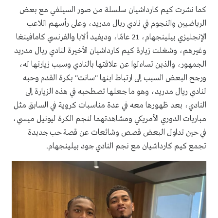
كما نشرت كيم كارداشيان سلسلة من صور السيلفي مع بعض
الرياضيين والنجوم في نادي ريال مدريد، وعلى رأسهم اللاعب
الإنجليزي بيلينجهام، 21 عامًا، وديفيد ألابا والفرنسي كامافينغا
وغيرهم، وشغلت زيارة كيم كارداشيان الأخيرة لنادي ريال مدريد
الجمهور، والذين تساءلوا عن علاقتها بالنادي وسبب زيارتها له،
ورجح البعض السبب إلى ارتباط ابنها "سانت" بكرة القدم وحبه
لنادي ريال مدريد، وهو ما جعلها تصطحبه في هذه الزيارة إلى
النادي، بعد ظهورها معه في عدة مناسبات كروية في السابق مثل
مباريات الدوري الأمريكي ومشاهدتهما لنجم الكرة ليونيل ميسي،
في حين تداول البعض قصص وشائعات عن قصة حب جديدة
تجمع كيم كارداشيان مع نجم النادي جود بيلينجهام.