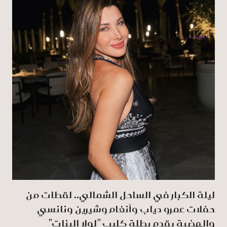
ليلة الكبار في الساحل الشمالي.. لقطات من
حفلات عمرو دياب وأنغام وشيرين ونانسي
والهضبة يقدم بطلة كليب "لولا البنات"