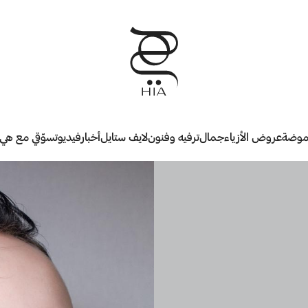
وضة
عروض الأزياء
جمال
ترفيه وفنون
لايف ستايل
أخبار
فيديو
تسوّقي مع هي