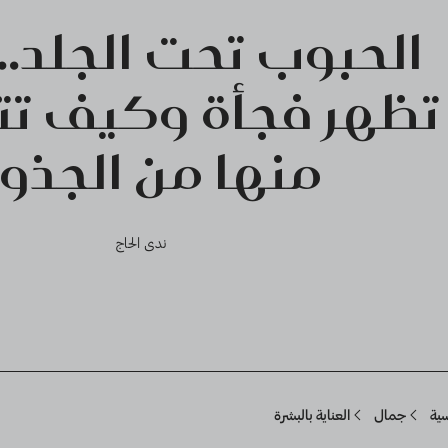
الحبوب تحت الجلد...
تظهر فجأة وكيف تت
منها من الجذور
ندى الحاج
Breadcru
سية
جمال
العناية بالبشرة