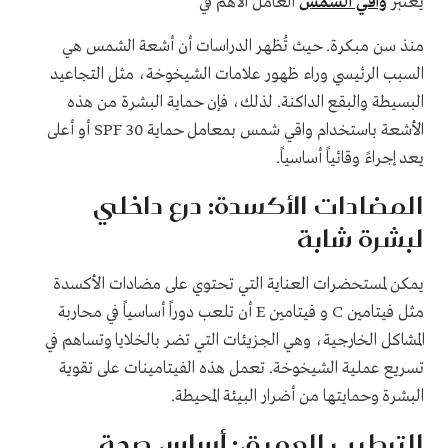
يُعتبر
واقي الشمس
العامل الأهم في
منذ سن مبكرة. حيث تُظهر الدراسات أن أشعة الشمس هي
السبب الرئيسي وراء ظهور علامات الشيخوخة، مثل التجاعيد
البسيطة والبقع الداكنة. لذلك، فإن حماية البشرة من هذه
الأشعة باستخدام واقي شمس بمعامل حماية SPF 30 أو أعلى
يعد إجراءً وقائياً أساسياً.
المضادات الأكسدة: درع داخلي
لبشرة شابة
يمكن لمستحضرات العناية التي تحتوي على مضادات الأكسدة
مثل فيتامين C و فيتامين E أن تلعب دوراً أساسياً في محاربة
المشاكل الخارجية، وهي الجزيئات التي تضر بالخلايا وتساهم في
تسريع عملية الشيخوخة. تعمل هذه الفيتامينات على تقوية
البشرة وحمايتها من أضرار البيئة المحيطة.
الترطيب العميق: أساس صحة