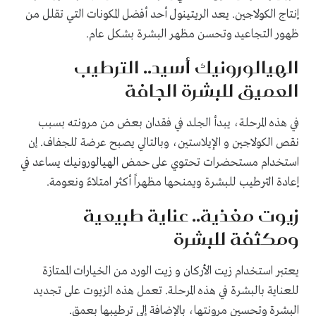
إنتاج الكولاجين. يعد الريتينول أحد أفضل المكونات التي تقلل من
ظهور التجاعيد وتحسن مظهر البشرة بشكل عام.
الهيالورونيك أسيد.. الترطيب
العميق للبشرة الجافة
في هذه المرحلة، يبدأ الجلد في فقدان بعض من مرونته بسبب
نقص الكولاجين و الإيلاستين، وبالتالي يصبح عرضة للجفاف. إن
استخدام مستحضرات تحتوي على حمض الهيالورونيك يساعد في
إعادة الترطيب للبشرة ويمنحها مظهراً أكثر امتلاءً ونعومة.
زيوت مغذية.. عناية طبيعية
ومكثفة للبشرة
يعتبر استخدام زيت الأركان و زيت الورد من الخيارات الممتازة
للعناية بالبشرة في هذه المرحلة. تعمل هذه الزيوت على تجديد
البشرة وتحسين مرونتها، بالإضافة إلى ترطيبها بعمق.