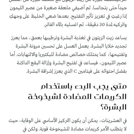
جيداً حتى يتجانسا. ثم أضيفي ملعقة صغيرة من عصير الليمون
إذا رغبتِ في تعزيز تأثير التفتيح. بعدها ضعي الخليط على وجهكِ
واتركيه لمدة 20 دقيقة، ثم اغسليه بالماء الفاتر.
يساعد زيت الزيتون في تغذية البشرة وترطيبها بعمق، مما يعزز
تجديد خلايا البشرة. يعمل العسل على تحسين مرونة البشرة
وتفتيحها، كما يمتلك خصائص مضادة للبكتيريا والالتهابات. أما
عصير الليمون، فيساعد في تفتيح البشرة وإزالة البقع الداكنة
بفضل احتوائه على فيتامين C الذي يعزز إشراقة البشرة.
متى يجب البدء باستخدام
الكريمات المضادة لشيخوخة
البشرة؟
في العشرينات، يمكن أن يكون التركيز الأساسي على الوقاية، حيث
لا يتطلب الأمر كريمات مضادة للشيخوخة قوية. ولكن في