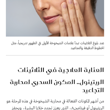
عند بلوغ الثلاثينات تبدأ علامات الشيخوخة الأولى في الظهور تدريجياً، مثل
الخطوط الدقيقة والتجاعيد
العناية العلاجية في الثلاثينات
الريتينول.. المكون السحري لمحاربة
التجاعيد
من أشهر المكونات الفعالة في محاربة الشيخوخة في هذه المرحلة هو
الريتينول أو فيتامينA، الذي يعزز تجدد خلايا البشرة، ويحفز