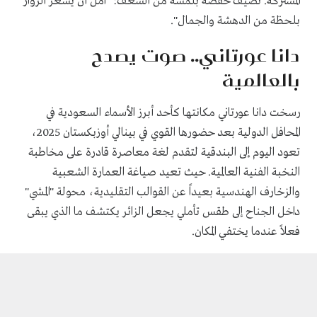
المشتركة. تضيف حفصة بلمسة من الشغف: "آمل أن يشعر الزوار
بلحظة من الدهشة والجمال".
دانا عورتاني.. صوت يصدح
بالعالمية
رسخت دانا عورتاني مكانتها كأحد أبرز الأسماء السعودية في
المحافل الدولية بعد حضورها القوي في بينالي أوزبكستان 2025،
تعود اليوم إلى البندقية لتقدم لغة معاصرة قادرة على مخاطبة
النخبة الفنية العالمية. حيث تعيد صياغة العمارة الشعبية
والزخارف الهندسية بعيداً عن القوالب التقليدية، محولة "المشي"
داخل الجناح إلى طقس تأملي يجعل الزائر يكتشف ما الذي يبقى
فعلاً عندما يختفي المكان.