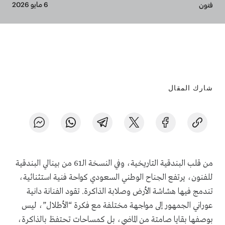
Breadcrumb
6 مايو 2026
فنون
شارك المقال
من قلب البندقية التاريخية، وفي النسخة الـ61 من بينالي البندقية
للفنون، يرتفع الجناح الوطني السعودي كواحة فنية استثنائية،
تندمج فيها هشاشة الأرض وصلابة الذاكرة. تقود الفنانة دانية
عوراني الجمهور إلى مواجهة مختلفة مع فكرة “الأطلال”، ليس
بوصفها بقايا صامتة من الماضي، بل كمساحات تحتفظ بالذاكرة،