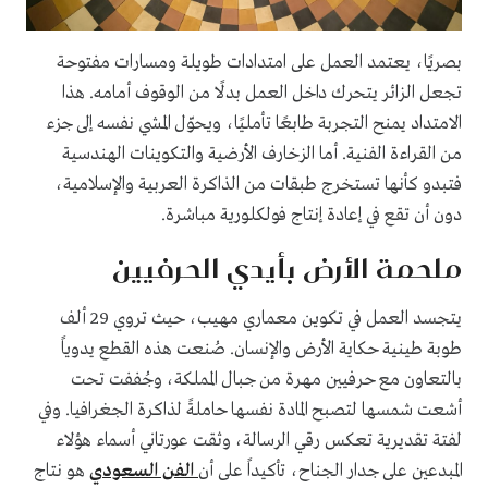
بصريًا، يعتمد العمل على امتدادات طويلة ومسارات مفتوحة
تجعل الزائر يتحرك داخل العمل بدلًا من الوقوف أمامه. هذا
الامتداد يمنح التجربة طابعًا تأمليًا، ويحوّل المشي نفسه إلى جزء
من القراءة الفنية. أما الزخارف الأرضية والتكوينات الهندسية
فتبدو كأنها تستخرج طبقات من الذاكرة العربية والإسلامية،
دون أن تقع في إعادة إنتاج فولكلورية مباشرة.
ملحمة الأرض بأيدي الحرفيين
يتجسد العمل في تكوين معماري مهيب، حيث تروي 29 ألف
طوبة طينية حكاية الأرض والإنسان. صُنعت هذه القطع يدوياً
بالتعاون مع حرفيين مهرة من جبال المملكة، وجُففت تحت
أشعت شمسها لتصبح المادة نفسها حاملةً لذاكرة الجغرافيا. وفي
لفتة تقديرية تعكس رقي الرسالة، وثقت عورتاني أسماء هؤلاء
المبدعين على جدار الجناح، تأكيداً على أن
الفن السعودي
هو نتاج