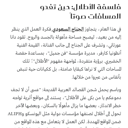
فلسفة الأطلال: حين تغدو
المسافات صوتاً
في هذا العام، يتجاوز
الجناح السعودي
فكرة العمل الذي ينظر
إليه من بعيد، ليصبح مساحة مأهولة بالجسد والروح. تقود دانا
عورتاني، وتشرف على الجناح إلى جانب الفنانة، القيمة الفنية
أنطونيا كارفر، مديرة مؤسسة "فن جميل"، بمساعدة حفصة
الخضيري. برؤية متفردة، لمواجهة مفهوم "الأطلال"؛ تلك
المساحات التي لا نراها كبقايا صامتة، بل ككيانات حية تنبض
بأنفاس من عبروا من خلالها.
وباسم يحمل شجن القصائد العربية القديمة: "عسى أن لا تجف
دموعكم يا من بكى على الأطلال"، يستند إلى مواقع أثرية تواجه
خطر الاندثار، بعضها ما يزال مأهولًا بالسكان، وبعضها الآخر
تحول إلى أطلال تصنفها مؤسسات دولية مثل اليونسكو وALIPH
ضمن المواقع المهددة. لكن العمل لا يتعامل مع هذه المواقع من