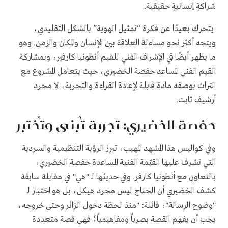
شراكةٍ إنسانيةٍ حقيقية.
يتحرك بعيدًا عن فكرة “تمثيل الهوية” بالشكل التقليدي،
ويتجه أكثر نحو مساءلة العلاقة بين الإنسان والمكان والزمن. وهو
ما يظهر أيضًا في الإشراف الفني للقيم أنطونيا كارفير، وبمشاركة
القيم الفني المساعد حفصة الخضيري، حيث يتعامل المشروع مع
التراث بوصفه مادة قابلة لإعادة القراءة والتجربة، لا مجرد
أرشيف ثابت.
حفصة الخضيري: تجربة تُبنى وتُختبر
وفي كواليس هذا المشهد المهيب، تبرز الرؤية التنظيمية والسردية
التي تشرف عليها القيّمة الفنية المساعدة حفصة الخضيري،
بالتعاون مع أنطونيا كارفر. وفي حديثها لـ "هي" في مقابلة سابقة
كشف الخضيري أن الجناح ليس مجرد هيكل، بل هو اختبار لـ
"وضوح الرسالة"، قائلة: "منذ لحظة دخول الزائر وحتى خروجه،
يجب أن يفهم القصة بصرياً ومفاهيمياً؛ فهي قصة متعددة