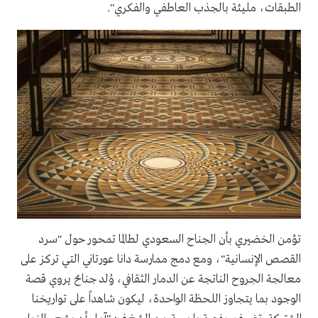
الطبقات، مليئة بالجذب العاطفي والفكري".
تؤمن الخضيري بأن الجناح السعودي لطالما تمحور حول "سرد
القصص الإنسانية"، ومع دمج ممارسة دانا عورتاني التي تركز على
معالجة الجروح الناتجة عن الدمار الثقافي، وُلد جناحٌ يروي قصة
الوجود بما يتجاوز اللحظة الواحدة، ليكون شاهداً على تواريخنا