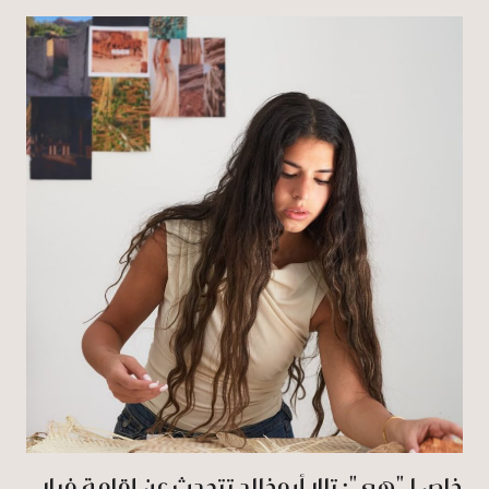
خاص لـ"هي": تالا أبوخالد تتحدث عن إقامة فيلا