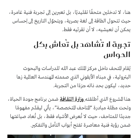
هنا، لا تدخلين متحفًا تقليديًا، بل تعبرين إلى تجربة فنية غامرة،
حيث تتحول الطاقة إلى لغة بصرية، ويتحوّل التاريخ إلى إحساس
يمكن أن تعيشيه، لا أن تقرئيه فقط.
تجربة لا تُشاهد بل تُعاش بكل
الحواس
يُقام المتحف داخل مركز الملك عبد الله للدراسات والبحوث
البترولية، في مبناه الأيقوني الذي صممته المهندسة العالمية زها
حديد، ليكون بحد ذاته جزءًا من التجربة.
هذا المشروع الذي أطلقته
وزارة الثقافة
ضمن برنامج جودة الحياة،
وتحت مظلة مبادرة “المتاحف المتخصصة”، يأتي ليقدّم مفهومًا
جديدًا للمتاحف، حيث لا تُعرض الأشياء فقط، بل تُعاد صياغتها
ضمن رؤية فنية معاصرة تفتح أبواب التأمل والتفكير.