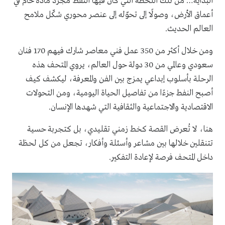
البداية… من تلك اللحظة التي كان فيها النفط مجرد مادة خام في
أعماق الأرض، وصولًا إلى تحوّله إلى عنصر محوري شكّل ملامح
العالم الحديث.
ومن خلال أكثر من 350 عمل فني معاصر شارك فيهم 170 فنان
سعودي وعالمي من 30 دولة حول العالم، يروي المتحف هذه
الرحلة بأسلوب إبداعي يمزج بين الفن والمعرفة، ليكشف كيف
أصبح النفط جزءًا من تفاصيل الحياة اليومية، ومن التحولات
الاقتصادية والاجتماعية والثقافية التي شهدها الإنسان.
هنا، لا تُعرض القصة كخط زمني تقليدي، بل كتجربة حسية
تتنقلين خلالها بين مشاعر وأسئلة وأفكار، تجعل من كل لحظة
داخل المتحف فرصة لإعادة التفكير.