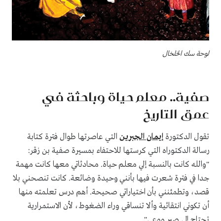
لوحة سك الخلخال
صفية.. معلم حياة وباحثة في
عمق التاريخ
تقول الدكتورة
إيمان الجبرين
التي عاصرتها طوال فترة كتابة
رسالة الدكتوراه التي كرستها للاحتفاء بمسيرة صفية بن زقر:
"والله كانت بالنسبة إلي معلم حياة. محادثاتي معها كانت مهمة
جدا في فترة شعرت فيها بأنني وحيدة وضائعة. كانت تنصحني بلا
قصد، وتطمئنني بأن اختياراتي صحيحة. أهم درس تعلمته منها
أن تكوني انتقائية وألا تنساقي وراء الضغوط، لأن الاستمرارية
تحتاج إلى صبر ووعي".