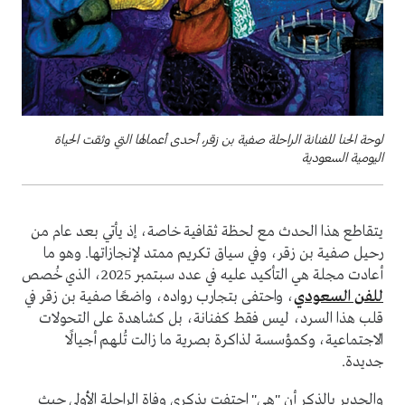
لوحة الحنا للفنانة الراحلة صفية بن زقر، أحدى أعمالها التي وثقت الحياة
اليومية السعودية
يتقاطع هذا الحدث مع لحظة ثقافية خاصة، إذ يأتي بعد عام من
رحيل صفية بن زقر، وفي سياق تكريم ممتد لإنجازاتها. وهو ما
أعادت مجلة هي التأكيد عليه في عدد سبتمبر 2025، الذي خُصص
للفن السعودي
، واحتفى بتجارب رواده، واضعًا صفية بن زقر في
قلب هذا السرد، ليس فقط كفنانة، بل كشاهدة على التحولات
الاجتماعية، وكمؤسسة لذاكرة بصرية ما زالت تُلهم أجيالًا
جديدة.
والجدير بالذكر أن "هي" احتفت بذكرى وفاة الراحلة الأولى حيث