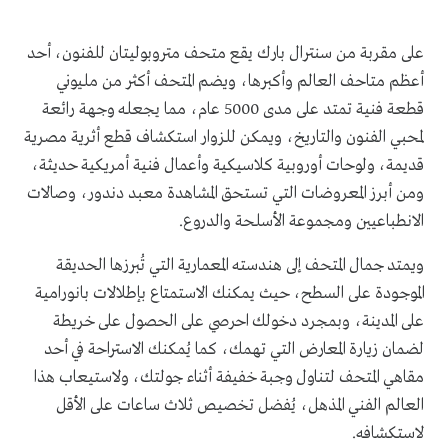
على مقربة من سنترال بارك يقع متحف متروبوليتان للفنون، أحد
أعظم متاحف العالم وأكبرها، ويضم المتحف أكثر من مليوني
قطعة فنية تمتد على مدى 5000 عام، مما يجعله وجهة رائعة
لمحبي الفنون والتاريخ، ويمكن للزوار استكشاف قطع أثرية مصرية
قديمة، ولوحات أوروبية كلاسيكية وأعمال فنية أمريكية حديثة،
ومن أبرز المعروضات التي تستحق المشاهدة معبد دندور، وصالات
الانطباعيين ومجموعة الأسلحة والدروع.
ويمتد جمال المتحف إلى هندسته المعمارية التي تُبرزها الحديقة
الموجودة على السطح، حيث يمكنك الاستمتاع بإطلالات بانورامية
على المدينة، وبمجرد دخولك احرصي على الحصول على خريطة
لضمان زيارة المعارض التي تهمك، كما يُمكنك الاستراحة في أحد
مقاهي المتحف لتناول وجبة خفيفة أثناء جولتك، ولاستيعاب هذا
العالم الفني المذهل، يُفضل تخصيص ثلاث ساعات على الأقل
لاستكشافه.