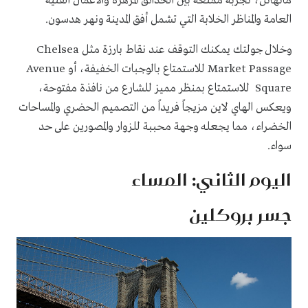
مانهاتن، تجربة ممتعة بين الحدائق المزهرة والأعمال الفنية
العامة والمناظر الخلابة التي تشمل أفق المدينة ونهر هدسون.
وخلال جولتك يمكنك التوقف عند نقاط بارزة مثل Chelsea
Market Passage للاستمتاع بالوجبات الخفيفة، أو Avenue
Square للاستمتاع بمنظر مميز للشارع من نافذة مفتوحة،
ويعكس الهاي لاين مزيجاً فريداً من التصميم الحضري والمساحات
الخضراء، مما يجعله وجهة محببة للزوار والمصورين على حد
سواء.
اليوم الثاني: المساء
جسر بروكلين