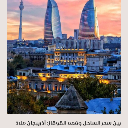
بين سحر الساحل وقمم القوقاز: أذربيجان ملاذ