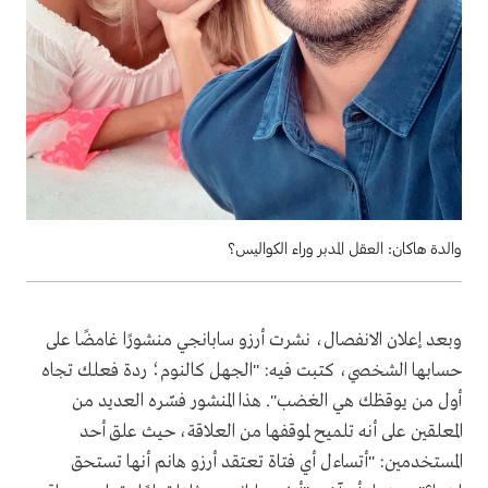
والدة هاكان: العقل المدبر وراء الكواليس؟
وبعد إعلان الانفصال، نشرت أرزو سابانجي منشورًا غامضًا على
حسابها الشخصي، كتبت فيه: "الجهل كالنوم؛ ردة فعلك تجاه
أول من يوقظك هي الغضب". هذا المنشور فسّره العديد من
المعلقين على أنه تلميح لموقفها من العلاقة، حيث علق أحد
المستخدمين: "أتساءل أي فتاة تعتقد أرزو هانم أنها تستحق