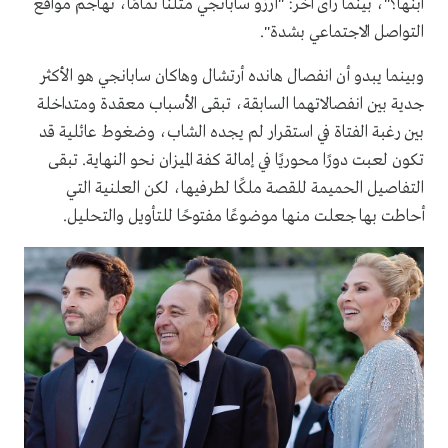
ابنها؟"، بينما رأى آخر: "أرزو سابانجي مثلنا تمامًا، تهاجم مواقع
التواصل الاجتماعي بشدة".
وبينما يبدو أن انفصال هانده أرتشال وهاكان سابانجي هو الأكثر
جدية بين انفصالاتهما السابقة، تبقى الأسباب معقدة ومتداخلة
بين رغبة الفتاة في استقرار لم يجده الشاب، وضغوط عائلية قد
تكون لعبت دورًا محوريًا في إمالة كفة الميزان نحو النهاية. تبقى
التفاصيل الحميمة للقصة ملكًا لطرفيها، لكن العلنية التي
أحاطت بها جعلت منها موضوعًا مفتوحًا للتأويل والتحليل.