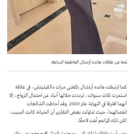
لمحة عن علاقات هانده أرتشال العاطفية السابقة
كما ارتبطت هانده أرتشال بالمغني مرات دالكيليتش، في علاقة
استمرت ثلاث سنوات، ترددت خلالها أنباء عن احتمال الزواج، إلا
أنهما افترقا في النهاية عام 2020. وقد أحاطت الشائعات
انفصالهما، حيث تداولت بعض التقارير أن الخيانة كانت السبب،
لكن تلك المزاعم نُفت لاحقًا.
ومن أبرز علاقاتها تلك التي جمعتها بالممثل
كرم بورسين
، والتي