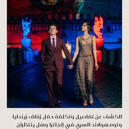
الكشف عن تفاصيل وتكلفة حفل زفاف زيندايا
وتوم هولاند السري في إنجلترا وهل ينتظران