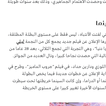
حت وحصدت الاهتمام الجماهيري، وذلك بعد سنوات طويلة
نما
تي لفتت الأنتباه، ليس فقط على مستوى البطلة المطلقة،
ليلي
وإلهام شاهين، وهالة صدقي، في فيلم "قلبي يحبك يا دنيا"، وهي التجربة التي تجمع الثلاثي، بعد 28 عاما من
ائية التي حصدت نجاحا كبيرا، ونال العديد من الجوائز.
اللوزي ودارين حداد، في فيلم "جروب الماميز"، وطرح في
ن بداية الإعلان عن خطوات جديدة فيما يخص البطولة
ما أو الدراما، وإن كانت السينما خريطتها تحت سيطرت
سنوات الأخيرة تغيير كبيرا على مستوى الخريطة