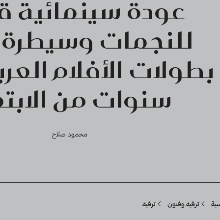
عودة سينمائية ق
للنجمات وسيطرة 
بطولات الأفلام العرب
سنوات من الابتع
محمود صلاح
Breadcru
سية
ترفيه وفنون
ترفيه