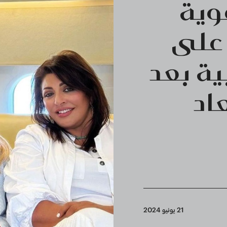
وية
على
ية بعد
اد
21 يونيو 2024