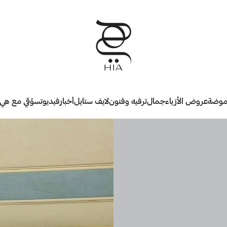
وضة
عروض الأزياء
جمال
ترفيه وفنون
لايف ستايل
أخبار
فيديو
تسوّقي مع هي