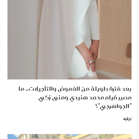
بعد فترة طويلة من الغموض والتأجيلات.. ما
مصير فيلم محمد هنيدي ومنى زكي
"الجواهرجي"؟
ترفيه