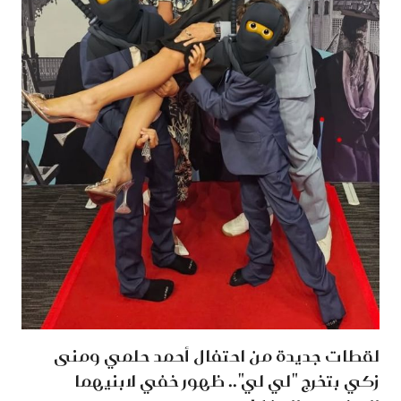
لقطات جديدة من احتفال أحمد حلمي ومنى
زكي بتخرج "لي لي".. ظهور خفي لابنيهما