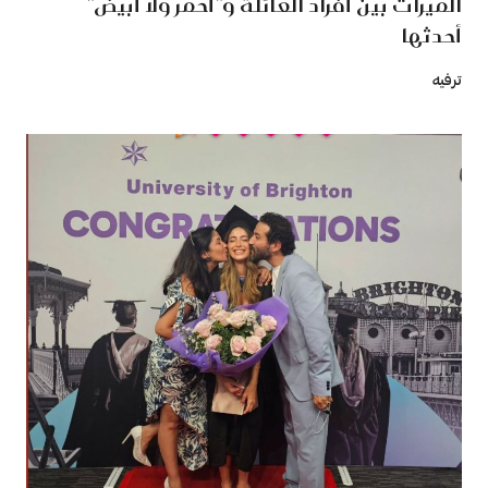
الميراث بين أفراد العائلة و"أحمر ولا أبيض"
أحدثها
ترفيه