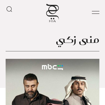
منى زكي