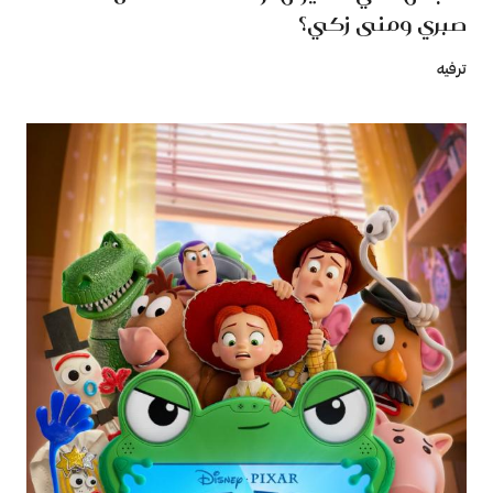
صبري ومنى زكي؟
ترفيه