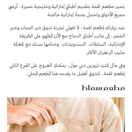
يتميز مطعم لقمة بتقديم أطباقٍ إماراتية وخليجية مميزة، تُرضي
جميع الأذواق وتحمل بصمةً إماراتية خالصة.
عند زيارتكِ لمطعم لقمة، لا تفوتي تجربة تذوق خبز الجباب وخبز
الخمير، إلى جانب أطباق الدجاج مع الأرز المطهو على الطريقة
الإماراتية، السلطات، السندويشات، وختامها مسك مع كعكة
حليب الزعفران الأكثر.
وفي حال كنتِ تزورين دبي مول، يمكنكِ العروج على الفرع الثاني
لمطعم لقمة، لتذوق أفضل ما يقدمه هذا المطعم المحلي.
مطعم سماط