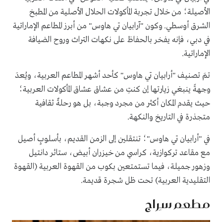
الأصيلة؛ من خلال تجربة المأكولات الحلال الأصلية من المطبخ
الشرق أوسطي. وكون "آرابيان تي هاوس" من أبرز المطاعم الإماراتية
في دبي، فإنه يفخر بالحفاظ على نكهات التراث وروح الضيافة
الإماراتية.
تمَ تصنيف "أرابيان تي هاوس" كأحد أشهر المطاعم العربية، ويُعدَ
وجهةً ينبغي زيارتها إن كنتِ من عشاق عشاق المأكولات العربية؛
حيث يقدم المكان أكثر من مجرد وجبة، بل هو رحلةٌ ثقافية
متجذرة في التاريخ والنكهة.
في "أرابيان تي هاوس"؛ تنتقلين إلى الزمن القديم، بأسلوبٍ أصيل
مع مقاعد تركوازية، كراسي من خيزران أبيض، ستائر دانتيل
وزهور جميلة، فيما تستمتعين بكوب من القهوة العربية (القهوة
التقليدية العربية) تحت ظل شجرة قديمة.
مطعم سِراج