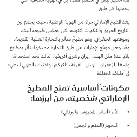
هذا التميّز ليس في الطعم فقط، بل في الهوية الثقافية التي
يحملها كل طبق.
يُعدَ المطبخ الإماراتي جزءًا من الهوية الوطنية، حيث يجمع بين
التاريخ العريق والنكهات المتنوعة التي تعكس طبيعة البلاد
وموقعها الجغرافي. وهو مطبخٌ متأثر بالتجارة العالمية القديمة.
وقد جعل موقع الإمارات على طرق التجارة مطبخها يتأثر بمطابخ
بلادٍ عدة مثل الهند، إيران وشرق أفريقيا؛ لذلك نجد استخدامًا
واسعًا للزعفران، الهيل، القرفة، الكركم، وتقنيات الطهي البطيء
في أطباقه المختلفة.
مكوناتٌ أساسية تمنح المطبخ
الإماراتي شخصيته، من أبرزها:
• الأرز (أساس المجبوس والبرياني)
• اللحوم (الغنم والجمل)