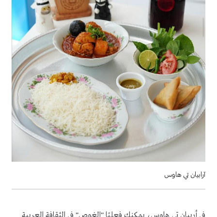
آرابيان تي هاوس
في أربيان تي هاوس، يمكنكِ فعليًا "الغوص" في الثقافة العربية