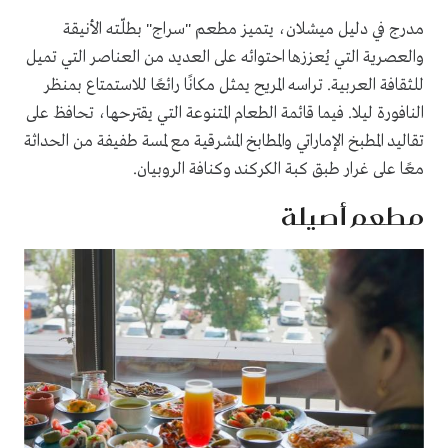
مدرج في دليل ميشلان، يتميز مطعم "سراج" بطلّته الأنيقة
والعصرية التي يُعززها احتوائه على العديد من العناصر التي تميل
للثقافة العربية. تراسه المريح يمثل مكانًا رائعًا للاستمتاع بمنظر
النافورة ليلا. فيما قائمة الطعام المتنوعة التي يقترحها، تحافظ على
تقاليد المطبخ الإماراتي والمطابخ المشرقية مع لمسة طفيفة من الحداثة
معًا على غرار طبق كبة الكركند وكنافة الروبيان.
مطعم أصيلة