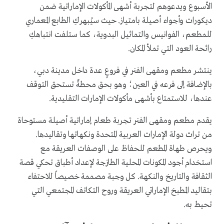
الأسبوع ويدعوهم لتجربة أشهى المأكولات الإماراتية ضمن
ديكورات وأجواء أصيلة بامتياز. حيث سيُبهركِ الطابع المعماري
للمطعم، الفوانيس والتماثيل البدوية، كما ستلفت انتباهكِ
رائحة العود التي تملأ المكان.
ينتشر مطعم ومقهى الفنر في فروعٍ عدة داخل مدينة دبي،
بالإضافة إلى فرعه في العين؛ وهو بحق محطةٌ تستحق التوقف
عندها، للاستمتاع بأشهى مأكولات الإمارات التقليدية.
يقدم مطعم ومقهى الفنر تجربة طعام إماراتية أصيلة مستوحاة
من تراث دولة الإمارات العربية المتحدة ونكهاتها وتقاليدها.
ويحرص طهاة المطعم للحفاظ على الوصفات العريقة مع
استخدام أجود المكونات المحلية الطازجة لإعداد أطباق تحكي قصة
الثقافة والتاريخ والنكهة. كل وجبة مصممة خصيصاً للاحتفاء
بتقاليد المطبخ الإماراتي العريقة وروح التكاتف المجتمعي التي
تحيط به.