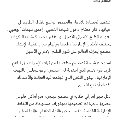
مطعم ميلس
عشقها لحضارة بلادها، والحضور الواسع لثقافة الطعام في
حياتها، كان مفتاح دخول شيخة الكعبي، إحدى سيدات أبوظبي،
لعوالم المطبخ الإماراتي الأصيل. وشغفها بحب اكتشاف النكهات
لمختلف الأطباق الإماراتية، قادها وبإلهام من والدتها، لإنشاء
مطعمٍ يُعرَف العالم على فنون المطبخ الإماراتي الأصيل.
استوحت شيخة تصاميم مطعمها من تراث الإمارات، في تناغمٍ
فريد مع الاسم الذي اختارتهُ له: "ميلس" وهو المجلس باللهجة
الإماراتية، ليكون الملتقى الذي تجتمع فيه العائلة والأصدقاء
لقضاء أوقاتٍ لاتنسى.
لكل طبق إماراتي حكاية في مطعم ميلس، مع أماكن جلوس
عصريةٍ فاخرة تمَ تصميمها بديكورات مستوحاة من الثقافة
الإماراتية القديمة. وفيما يخص قائمة الطعام، فإنها تحفل