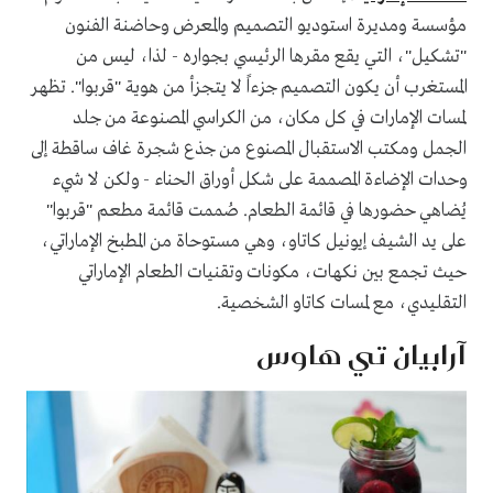
مؤسسة ومديرة استوديو التصميم والمعرض وحاضنة الفنون
"تشكيل"، التي يقع مقرها الرئيسي بجواره - لذا، ليس من
المستغرب أن يكون التصميم جزءاً لا يتجزأ من هوية "قربوا". تظهر
لمسات الإمارات في كل مكان، من الكراسي المصنوعة من جلد
الجمل ومكتب الاستقبال المصنوع من جذع شجرة غاف ساقطة إلى
وحدات الإضاءة المصممة على شكل أوراق الحناء - ولكن لا شيء
يُضاهي حضورها في قائمة الطعام. صُممت قائمة مطعم "قربوا"
على يد الشيف إيونيل كاتاو، وهي مستوحاة من المطبخ الإماراتي،
حيث تجمع بين نكهات، مكونات وتقنيات الطعام الإماراتي
التقليدي، مع لمسات كاتاو الشخصية.
آرابيان تي هاوس