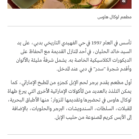
مطعم لوكال هاوس
تأسس في العام 1997 في حي الفهيدي التاريخي بدبي، على يد
السيد خالد الحليان، في أحد المنازل القديمة مع الحفاظ على
الديكورات الكلاسيكية الخاصة به. يشمل شرفةً مليئة بالألوان
وأقدم شجرة "سدر" في دبي عند المدخل.
أول مطعم يقدم برجر لحم الإبل كجزءٍ من المطبخ الإماراتي، كما
يمكن التلذذ بالعديد من المأكولات الإماراتية الأخرى التي يبرع طهاة
لوكال هاوس في تحضيرها وتقديمها للزوار؛ منها الأطباق البحرية،
المقبلات، السلطات، السندويشات، البرجر والحلويات، بالإضافة
إلى الآيس كريم المصنوعة من حليب الإبل.