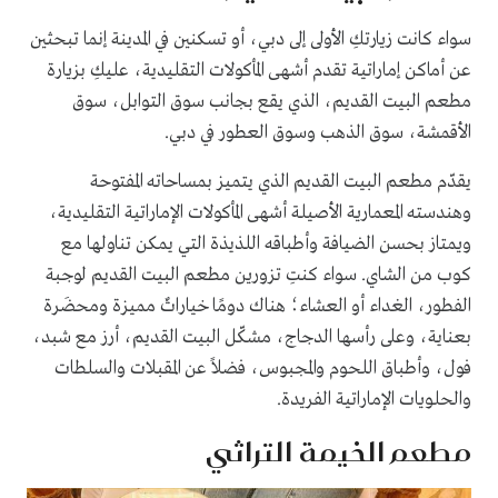
سواء كانت زيارتكِ الأولى إلى دبي، أو تسكنين في المدينة إنما تبحثين
عن أماكن إماراتية تقدم أشهى المأكولات التقليدية، عليكِ بزيارة
مطعم البيت القديم، الذي يقع بجانب سوق التوابل، سوق
الأقمشة، سوق الذهب وسوق العطور في دبي.
يقدّم مطعم البيت القديم الذي يتميز بمساحاته المفتوحة
وهندسته المعمارية الأصيلة أشهى المأكولات الإماراتية التقليدية،
ويمتاز بحسن الضيافة وأطباقه اللذيذة التي يمكن تناولها مع
كوب من الشاي. سواء كنتِ تزورين مطعم البيت القديم لوجبة
الفطور، الغداء أو العشاء؛ هناك دومًا خياراتٌ مميزة ومحضَرة
بعناية، وعلى رأسها الدجاج، مشكّل البيت القديم، أرز مع شبد،
فول، وأطباق اللحوم والمجبوس، فضلاً عن المقبلات والسلطات
والحلويات الإماراتية الفريدة.
مطعم الخيمة التراثي