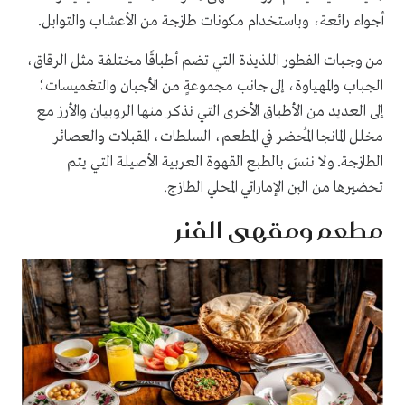
أجواء رائعة، وباستخدام مكونات طازجة من الأعشاب والتوابل.
من وجبات الفطور اللذيذة التي تضم أطباقًا مختلفة مثل الرقاق،
الجباب والمهياوة، إلى جانب مجموعةٍ من الأجبان والتغميسات؛
إلى العديد من الأطباق الأخرى التي نذكر منها الروبيان والأرز مع
مخلل المانجا المُحضر في المطعم، السلطات، المقبلات والعصائر
الطازجة. ولا ننسَ بالطبع القهوة العربية الأصيلة التي يتم
تحضيرها من البن الإماراتي المحلي الطازج.
مطعم ومقهى الفنر