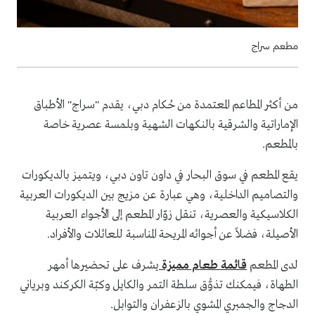
مطعم سراج
من أكثر المطاعم المعتمدة من حُكام دبي، يقدم "سراج" الأطباق
الإماراتية والشرقية بالنكهات الشهية وبلمسة عصرية خاصة
بالمطعم.
يقع المطعم في سوق البحار في داون تاون دبي، ويتميز بالديكورات
والتصاميم الداخلية، وهي عبارة عن مزيج بين الديكورات العربية
الكلاسيكية والعصرية، تنقل زوّار المطعم إلى الأجواء العربية
الأصيلة، فضلاً عن أجوائه المريحة المناسبة للعائلات والأفراد.
لدى المطعم
قائمة طعام مميزة
يشرف على تحضيرها أمهر
الطهاة، فيمكنك تذوُّق سلطة التمر والكايل وكبّة الكركند وبرياني
الدجاج والجمبري المشوي بالزعفران والتوابل.