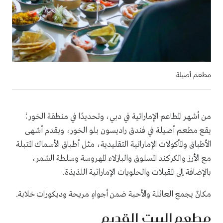
مطعم أصيلة
من أشهر المطاعم الإماراتية في دبي، وتحديدًا في منطقة الخور؛
يقع مطعم أصيلة في فندق راديسون بلو الخور، ويقدم أشهى
الأطباق والمأكولات الإماراتية التقليدية، مثل أطباق الأسماك المتبلة
مع الأرز والكركند المسلوق والبازلاء المهروسة وسلطة الشمر،
بالإضافة إلى المقبلات والحلويات الإماراتية اللذيذة.
مكانٌ يجمع العائلة والأحبة ضمن أجواءٍ مريحة وديكورات خلابة.
مطعم البيت القديم