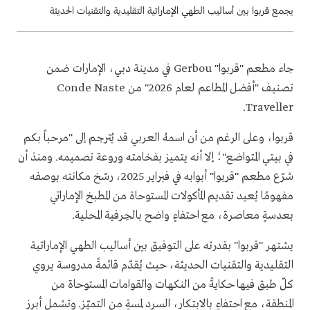
يجمع قربوا بين أساليب الطهي الإماراتية التقليدية والتقنيات الحديثة
جاء مطعم "قربوا" Gerbou في مدينة دبي، الإمارات ضمن
تصنيف "أفضل المطاعم لعام 2026" من Conde Naste
Traveller.
قربوا، وعلى الرغم من أن اسمهُ العربي قد يُترجم إلى "مرحباً بكم
في بيتي المتواضع"؛ إلا أنه يتميز بفخامته وروعة تصميمه. ومنذ أن
شرّع مطعم "قربوا" أبوابه في فبراير 2025، رسّخ مكانته بوصفه
مفهومًا يُعيد تقديم المأكولات المستوحاة من المطبخ الإماراتي
بعدسةٍ معاصرة، مع احتفاءٍ واضح بالحِرفية المحلية.
يشتهر "قربوا" بقدرته على التوفيق بين أساليب الطهي الإماراتية
التقليدية والتقنيات الحديثة، حيث يُقدّم قائمةً مدروسة يروي
كلّ طبق فيها حكايةً من النكهات والقوامات المستوحاة من
المنطقة، مع احتفاءٍ بالابتكار، السرد لمسةٍ من التميّز. وتشمل أبرز