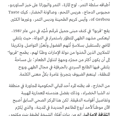
أطباقه سلطة التمر، لوح المازة، التمر والبوراتا على خبز الساوردو،
مجبوس الدجاج، هريس اللحم، وصالونة الخضار، كيك Taste
of Gerbou، وآيس كريم الطحينة ودبس التمر، وغيرها الكثير.
يقع "قربوا" في كنف مبنى جميل مُرمَّم شُيِّد في دبي عام 1987،
ليعكس مشهد الطهي المتطوّر باستمرار في الدولة، حيث يلتقي
الماضي بالمستقبل بسلاسةٍ تُلهم الفضول وتُعزّز التواصل. وتكريمًا
للملايين الذين اتّخذوا من دولة الإمارات وطنًا لهم، يطمح "قربوا"
إلى أن يكون أكثر من مجرّد وجهةٍ لتناول الطعام؛ بل مساحةً
يلتقي فيها الطابع السردي بالحِرفيّة في مجال الطهي وروح
المنطقة، لينعمَ الضيوف بتجربةٍ غامرة بكلّ معنى الكلمة.
من الخارج، قد يظنه المرء أحد المباني الحكومية المجاورة في منطقة
ند الشبا الخضراء، وذلك بفضل هندسته المعمارية المهيبة
وتفاصيل أقواسه الدقيقة. لكن هذا المركز الصحي السابق أصبح
الآن موطناً لأحد أروع المطاعم الجديدة في المدينة، والذي يُكرّم
الثقافة الإماراتي
ة. إنه من بنات أفكار الشيخة لطيفة بنت مكتوم،