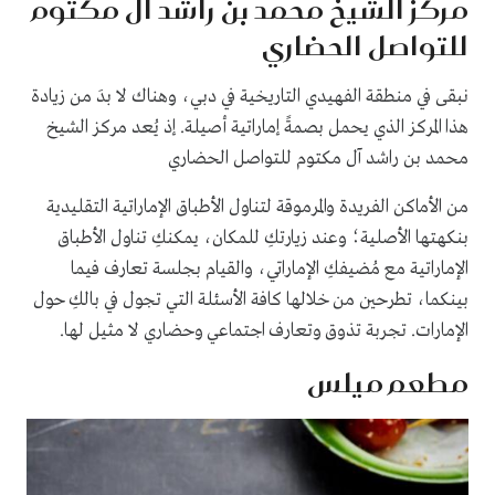
مركز الشيخ محمد بن راشد آل مكتوم
للتواصل الحضاري
نبقى في منطقة الفهيدي التاريخية في دبي، وهناك لا بدَ من زيادة
هذا المركز الذي يحمل بصمةً إماراتية أصيلة. إذ يُعد مركز الشيخ
محمد بن راشد آل مكتوم للتواصل الحضاري
من الأماكن الفريدة والمرموقة لتناول الأطباق الإماراتية التقليدية
بنكهتها الأصلية؛ وعند زيارتكِ للمكان، يمكنكِ تناول الأطباق
الإماراتية مع مُضيفكِ الإماراتي، والقيام بجلسة تعارف فيما
بينكما، تطرحين من خلالها كافة الأسئلة التي تجول في بالكِ حول
الإمارات. تجربة تذوق وتعارف اجتماعي وحضاري لا مثيل لها.
مطعم ميلس