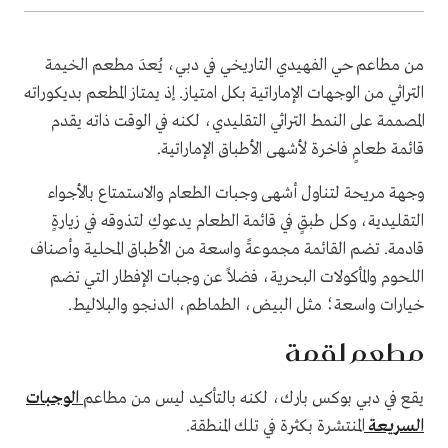
من مطاعم حي الفهيدي التاريخي في دبي، يُعدَ مطعم الخيمة
التراثي من الوجهات الإماراتية بكل امتياز. إذ يمتاز المطعم بديكوراته
المصممة على النمط التراثي التقليدي، لكنه في الوقت ذاته يقدم
قائمة طعامٍ فاخرة لأشهى الأطباق الإماراتية.
وجهة مريحة لتناول أشهى وجبات الطعام والاستمتاع بالأجواء
التقليدية، وكل طبقٍ في قائمة الطعام يدعوكِ لتذوقه في زيارةٍ
قادمة. تضم القائمة مجموعةً واسعة من الأطباق المحلية وأصناف
اللحوم والمأكولات البحرية، فضلاً عن وجبات الإفطار التي تضم
خيارات واسعة؛ مثل البيض، الطماطم، الدنجو والبلاليط.
مطعم لقمة
يقع في دبي بوكس بارك، لكنه بالتأكيد ليس من مطاعم
الوجبات
السريعة
المنتشرة بكثرة في تلك المنطقة.