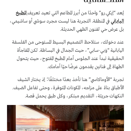
يُعد “إيكي.رو” واحدًا من أبرز المطاعم التي تعيد تعريف
المطبخ
الياباني
في المنطقة. التجربة هنا ليست مجرد سوشي أو ساشيمي،
بل عرض حي لفنون الطهي الحديثة.
عند دخولك، ستلاحظ التصميم البسيط المستوحى من الفلسفة
اليابانية “وَبي-سابي”، حيث الجمال في البساطة. لكن المفاجأة
الحقيقية تبدأ عند الجلوس أمام المطبخ المفتوح، حيث يتحول
الطهاة إلى فنانين يقدمون عرضًا حيًا أمامك.
تجربة “الأوماكاسي” هنا تأخذ بعدًا مختلفًا؛ إذ يختار الشيف
الأطباق بناءً على مزاجه، المكونات المتوفرة، وحتى تفاعل الضيف.
النكهات جريئة، التقديم مبتكر، وكل طبق يحمل قصة.