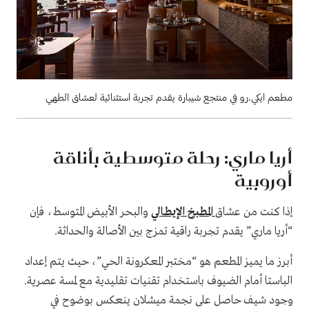
مطعم ايكي.رو في منتجع شيبارة يقدم تجربة استثنائية لعشاق الطهي
أريا ماري: رحلة متوسطية بأناقة
أوروبية
إذا كنت من عشاق
المطبخ الإيطالي
والبحر الأبيض المتوسط، فإن
“أريا ماري” يقدم تجربة راقية تمزج بين الأصالة والحداثة.
أبرز ما يميز المطعم هو “مختبر المعكرونة الحي”، حيث يتم إعداد
الباستا أمام الضيوف باستخدام تقنيات تقليدية مع لمسة عصرية.
وجود شيف حاصل على نجمة ميشلان ينعكس بوضوح في