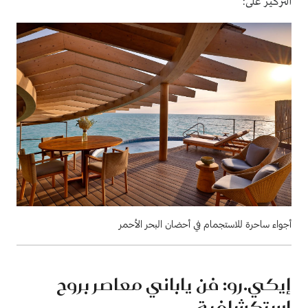
التركيز على:
أجواء ساحرة للاستجمام في أحضان البحر الأحمر
إيكي.رو: فن ياباني معاصر بروح
استكشافية