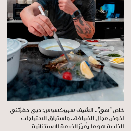
خاص "هي".. الشيف سبيركسوس: دبي حفزَتني
لخوض مجال الضيافة.. واستباق الاحتياجات
الخاصة هو ما يُميّز الخدمة الاستثنائية