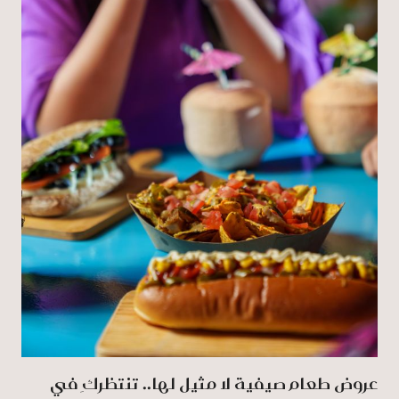
عروض طعام صيفية لا مثيل لها.. تنتظركِ في