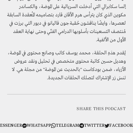
إلسا سكابرالي التي أدخلت السريالية على الموضة، والكساندر
مكوين الذي كان يترأس هرم الأڤان قارد بتصاميمه المُعقدة السابقة
لعصرها، وايضًا يناقشون حُقبة جون قاليانو في ديور التي برزت في
مُنتصف التسعينات بأسلوبها الدرامي الفنّي وحتى نهاية العقد
الأول من الألفية.
يُقدم هذهِ الحلقة، محمد يوسف كاتب وصانع محتوى في الموضة،
وهديل حسين كاتبة محتوى متخصص في تحليل ونقد عروض
الأزياء، ضمن بودكاست "بالحديث عن الموضة" من مجلة هي. لا
تنسَ زر الإشتراك لتصلك الحلقات الجديدة.
SHARE THIS PODCAST
MESSENGER
WHATSAPP
TELEGRAM
TWITTER
FACEBO