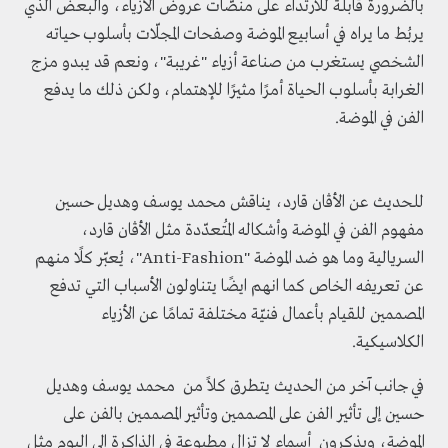
بالضرورة قابلة للارتداء على منصّات عروض الأزياء، والبعض الذي
يربُط ما يراه في أسابيع الموضة وصفحات المجلّات بأسلوب حياته
الشخصي يستغرب من صناعة أزياء "غريبة"، ونعم قد يبدو مزج
الغرابة بأسلوب الحياة أمرًا مثيرًا للإهتمام، ولكن ذلك ما يدفع
الفن في الموضة.
للحديث عن الأڤان قارد، يناقش محمد يوسف وهديل حسين
مفهوم الفن في الموضة وأشكاله المُتعدّدة مثل الأڤان قارد،
السريالية وما هو ضد الموضة "Anti-Fashion"، يُعبّر كلًا منهم
عن تعريفه الخاص كما انهم ايضًا يتناولون الأسباب التي تدفع
المصممين للقيام بأعمال فنيّة مختلفة تمامًا عن الأزياء
الكلاسيكية.
في جانب آخر من الحديث يتطرق كلاً من محمد يوسف وهديل
حسين إلى تأثير الفن على المصممين وتأثير المصممين بالفن على
الموضة، ويذكرون أسماء لا تزال مطبوعة في الذاكرة الى اليوم مثل