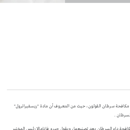
 مكافحة سرطان القولون، حيث من المعروف أن مادة "ريسفيراترول"
لسرطان .
افحة داء السرطان بعد تصنيعها، ويقول جيرم فانامالا رئيس المختبر