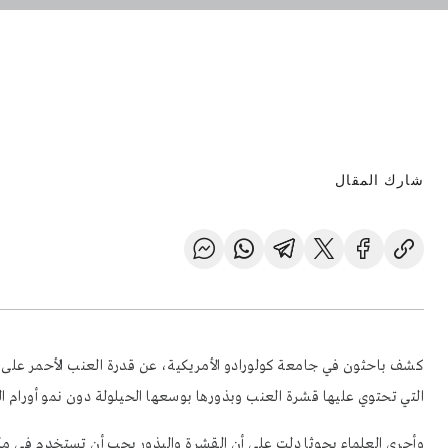
شارك المقال
كشف باحثون في جامعة كولورادو الأمريكية، عن قدرة العنب الأحمر على
التي تحتوي عليها قشرة العنب وبذورها بوسعها الحيلولة دون نمو أورام ا
وأجرى العلماء بحوثا دلت على أن القشرة والبذور يجب أن تستخدم في مك