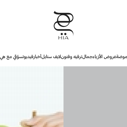
وضة
عروض الأزياء
جمال
ترفيه وفنون
لايف ستايل
أخبار
فيديو
تسوّقي مع هي