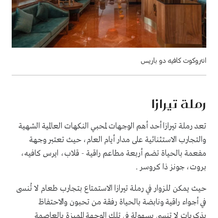
انتروكوت كافيه دو باريس
رملة تيرازا
تعد رملة تيرازا أحد أهم الوجهات لمحبي النكهات العالمية الشهية
والتجارب الاستثنائية على مدار أيام العام، حيث تعتبر وجهة
مفعمة بالحياة تضم أربعة مطاعم راقية - قلاب، ايرس كافيه،
بروت، جونز ذا كروسر .
حيث يمكن للزوار في رملة تيرازا الاستمتاع بتجارب طعام لا تُنسى
في أجواء راقية ونابضة بالحياة رفقة من تحبون والاحتفاظ
بذكريات لا تنسى بسهولة في تلك الوجهة المميزة بالعاصمة