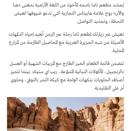
يُجسّد مطعم تاما باسمه المأخوذ من اللغة الآرامية بمعنى «هنا
والآن» روح علامة هابيتاس التجارية التي تدعو ضيوفها لعيش
اللحظة، وتجديد التواصل.
تعيش عبر زيارتك لمطعم تاما رحلة عبر الزمن تُعيد إحياء النكهات
الأصيلة من شبه الجزيرة العربية مع المحاصيل الطازجة من المزارع
المحلية.
تتضمن قائمة الطعام الخبز الطازج مع المربيات الشهية أو العسل
بالزنجبيل، المأكولات النباتية المتنوّعة، ريب اي ستيك. بينما تتميز
أصناف الحلويات بنكهات الواحة مع كيكة التمر بالتوفي، وحلوى
أم علي التقليدية.