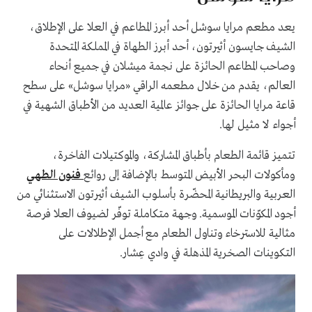
يعد مطعم مرايا سوشل أحد أبرز المطاعم في العلا على الإطلاق،
الشيف جايسون أثيرتون، أحد أبرز الطهاة في المملكة المتحدة
وصاحب المطاعم الحائزة على نجمة ميشلان في جميع أنحاء
العالم، يقدم من خلال مطعمه الراقي «مرايا سوشل» على سطح
قاعة مرايا الحائزة على جوائز عالمية العديد من الأطباق الشهية في
أجواء لا مثيل لها.
تتميز قائمة الطعام بأطباق المشاركة، والموكتيلات الفاخرة،
ومأكولات البحر الأبيض المتوسط بالإضافة إلى روائع
فنون الطهي
العربية والبريطانية المحضّرة بأسلوب الشيف أثيرتون الاستثنائي من
أجود المكوّنات الموسمية. وجهة متكاملة توفّر لضيوف العلا فرصة
مثالية للاسترخاء وتناول الطعام مع أجمل الإطلالات على
التكوينات الصخرية المذهلة في وادي عِشار.