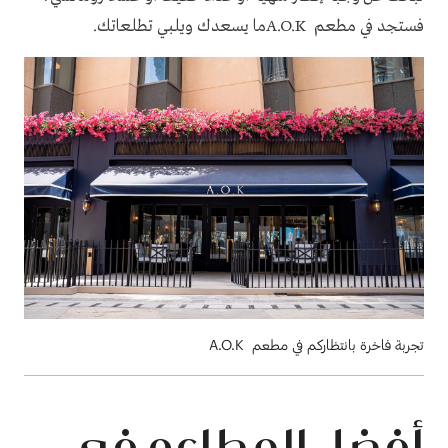
فستجد في مطعم
A.O.K ‎ما يسعدك ويلبي تطلعاتك.
تجربة فاخرة بانتظاركم في مطعم ‏ A.O.K‏
أفضل المطاعم في