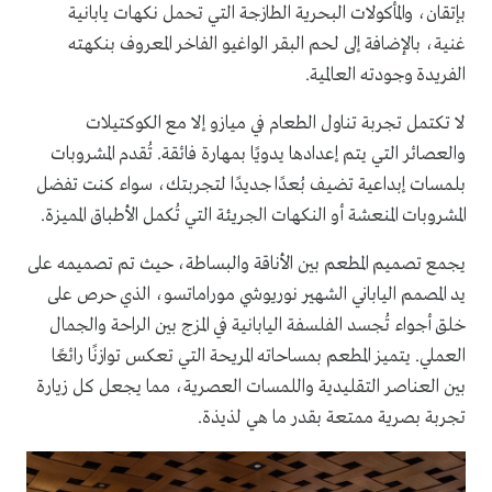
بإتقان، والمأكولات البحرية الطازجة التي تحمل نكهات يابانية
غنية، بالإضافة إلى لحم البقر الواغيو الفاخر المعروف بنكهته
الفريدة وجودته العالمية.
لا تكتمل تجربة تناول الطعام في ميازو إلا مع الكوكتيلات
والعصائر التي يتم إعدادها يدويًا بمهارة فائقة. تُقدم المشروبات
بلمسات إبداعية تضيف بُعدًا جديدًا لتجربتك، سواء كنت تفضل
المشروبات المنعشة أو النكهات الجريئة التي تُكمل الأطباق المميزة.
يجمع تصميم المطعم بين الأناقة والبساطة، حيث تم تصميمه على
يد المصمم الياباني الشهير نوريوشي موراماتسو، الذي حرص على
خلق أجواء تُجسد الفلسفة اليابانية في المزج بين الراحة والجمال
العملي. يتميز المطعم بمساحاته المريحة التي تعكس توازنًا رائعًا
بين العناصر التقليدية واللمسات العصرية، مما يجعل كل زيارة
تجربة بصرية ممتعة بقدر ما هي لذيذة.