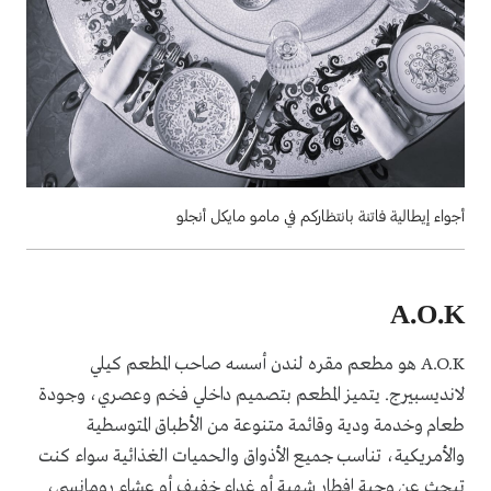
أجواء إيطالية فاتنة بانتظاركم في مامو مايكل أنجلو
A.O.K
A.O.K هو مطعم مقره لندن أسسه صاحب المطعم كيلي
لانديسبيرج. يتميز المطعم ‏بتصميم داخلي فخم وعصري، وجودة
طعام وخدمة ودية وقائمة متنوعة من ‏الأطباق المتوسطية
والأمريكية، تناسب جميع الأذواق والحميات الغذائية سواء كنت
تبحث عن وجبة ‏إفطار شهية أو غداء خفيف أو عشاء رومانسي،