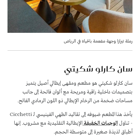
رملة تيرازا وجهة مفعمة بالحياة في الرياض
سان كارلو شكيتي
سان كارلو شكيتي هو مطعم ومقهى إيطالي أصيل يتميز
بتصميمات داخلية راقية ومريحة مع ألوان فاتحة إلى جانب
مساحات ضخمة من الرخام الإيطالي ذو اللون الرمادي الفاتح.
يأخذ هذا المطعم ضيوفه إلى تقاليد الطهي الفينيسي لـ Cicchetti
- تناول
الوجبات الخفيفة
الإيطالية التقليدية مع مشروب. إنها
أطباق لذيذة صغيرة إلى متوسطة الحجم.