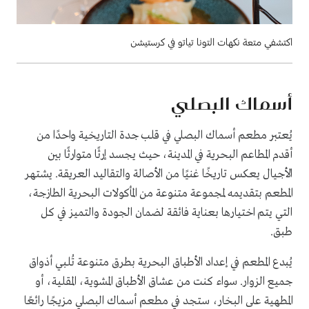
اكتشفي متعة نكهات التونا تياتو في كرستيشن
أسماك البصلي
يُعتبر مطعم أسماك البصلي في قلب جدة التاريخية واحدًا من
أقدم المطاعم البحرية في المدينة، حيث يجسد إرثًا متوارثًا بين
الأجيال يعكس تاريخًا غنيًا من الأصالة والتقاليد العريقة. يشتهر
المطعم بتقديمه لمجموعة متنوعة من المأكولات البحرية الطازجة،
التي يتم اختيارها بعناية فائقة لضمان الجودة والتميز في كل
طبق.
يُبدع المطعم في إعداد الأطباق البحرية بطرق متنوعة تُلبي أذواق
جميع الزوار. سواء كنت من عشاق الأطباق المشوية، المقلية، أو
المطهية على البخار، ستجد في مطعم أسماك البصلي مزيجًا رائعًا