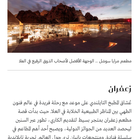
مطعم مرايا سوشل .. الوجهة الأفضل لأصحاب الذوق الرفيع في العلا
زعفران
عُشاق المطبخ التايلندي على موعد مع رحلة فريدة في عالم فنون
الطهي بين المناظر الطبيعية الخلابة في العلا. حيث بدأت قصة
مطعم زعفران بمتجر بسيط لتقديم الكاري، تطور عبر السنين
ليحصد العديد من الجوائز الدولية، ويصبح أحد أهم المطاعم في
سلسلة فنادق ومنتجعات بانيان تري حول العالم. تجربة تايلاندية