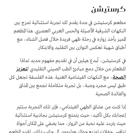
كرستيشن
مطعم كرستيشن في جدة يقدم لك تجربة استثنائية تمزج بين
النكهات الشرقية الأصيلة والحس الغربي العصري. هذا المطعم
المميز يأخذ زواره في رحلة طهي فريدة خلال فصل الشتاء، مع
أطباق شهية تعكس التوازن بين التقليد والابتكار.
في كرستيشن، تُبدع هيلين آن في تقديم مفهوم جديد تمامًا
للطعام من خلال دمج مبادئ الطب الصيني التقليدي ل
تعزيز
الصحة
، مع النكهات الفيتنامية الغنية. هذه الفلسفة تجعل كل
طبق ليس مجرد وجبة، بل تجربة متكاملة تجمع بين المذاق
والفائدة الصحية
إذا كنت من عشاق الطهي الفيتنامي، فإن تلك التجربة ستثير
إعجابك بكل تأكيد، حيث يتمتع كرستيشن بجاذبية استثنائية
حيث يتردد عليه نخبة من الزوار، مما يضفي على المكان أجواءً
تنافس حفلات توزيع جوائز هوليوود. إلى جانب ذلك، يُقدم المطعم