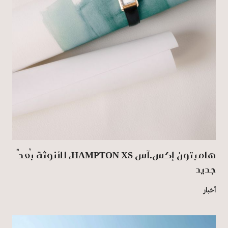
هامبتون إكس.آس HAMPTON XS، للأنوثة بُعدٌ
جديد
أخبار