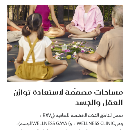
مساحات مصمّمة لاستعادة توازن
العقل والجسد
تعمل المناطق الثلاث المخصّصة للعافية في
،
RXV
وهي
، و
الجسد)،
WELLNESS GAYA (
WELLNESS CLINIC