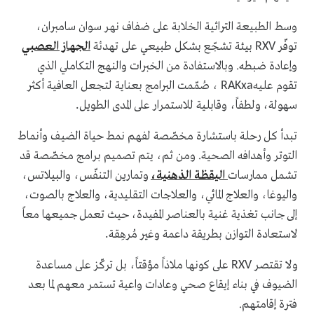
وسط الطبيعة التراثية الخلابة على ضفاف نهر سوان سامبران،
توفّر
بيئة تشجّع بشكل طبيعي على تهدئة
الجهاز العصبي
RXV
وإعادة ضبطه. وبالاستفادة من الخبرات والنهج التكاملي الذي
تقوم عليه
، صُمّمت البرامج بعناية لتجعل العافية أكثر
RAKxa
سهولة، ولطفاً، وقابلية للاستمرار على المدى الطويل
.
تبدأ كل رحلة باستشارة مخصّصة لفهم نمط حياة الضيف وأنماط
التوتر وأهدافه الصحية. ومن ثم، يتم تصميم برامج مخصّصة قد
تشمل ممارسات
اليقظة الذهنية،
وتمارين التنفّس، والبيلاتس،
واليوغا، والعلاج المائي، والعلاجات التقليدية، والعلاج بالصوت،
إلى جانب تغذية غنية بالعناصر المفيدة، حيث تعمل جميعها معاً
لاستعادة التوازن بطريقة داعمة وغير مُرهِقة
.
ولا تقتصر
على كونها ملاذاً مؤقتاً، بل تركّز على مساعدة
RXV
الضيوف في بناء إيقاع صحي وعادات واعية تستمر معهم لما بعد
فترة إقامتهم.