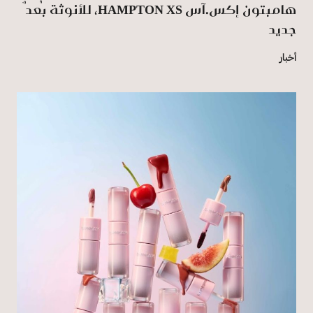
هامبتون إكس.آس HAMPTON XS، للأنوثة بُعدٌ
جديد
أخبار