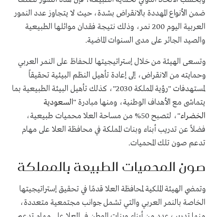
ضمن الأنواع المهددة بالانقراض بشدة، حيث لا يتجاوز عدد النمور
العربية اليوم 200 نمر، وذلك نتيجة فقدان موائلها الطبيعية
والصيد الجائر على مدى السنوات الماضية
.
وتسعى الهيئة من خلال إستراتيجيتها للحفاظ على النمر العربي
وحمايته من الانقراض، إلى إعادة تأهيل النظم البيئية تحقيقاً
لمستهدفات "رؤية المملكة 2030"، كذلك تأهيل البيئة الطبيعية بما
يتماشى مع الأهداف الوطنية، ومنها مبادرة "
السعودية
الخضراء
"، لتصبح 50% من مساحة العلا محميات طبيعية،
فضلاً عن تدريب أبناء وبنات المملكة في محافظة العلا على مهام
تدعم صون تلك المحميات
.
صون المحميات الطبيعة بالمملكة
وتمضي الهيئة الملكية لمحافظة العلا قدمًا في تحقيق إستراتيجيتها
الخاصة بالنمر العربي والتي تشمل جوانب مجتمعية متعددة،
منها تدريب عدد من أبناء وبنات الوطن في العلا على مهام تدعم