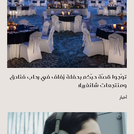
توّجوا قصّة حبّكم بحفلة زفاف في رِحاب فنادق
ومنتجعات شانغريلا
أخبار