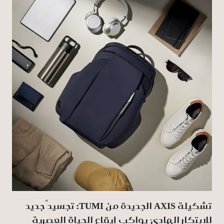
تشكيلة AXIS الجديدة من TUMI: تجسيدٌ جديد
للابتكار الهادئ يواكب إيقاع الحياة العصرية