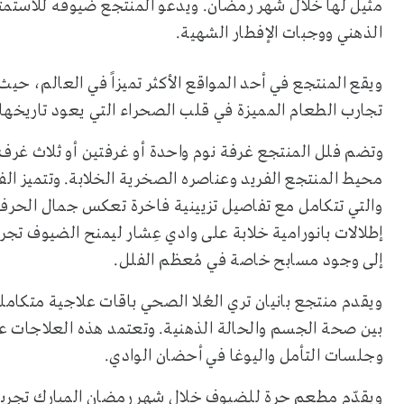
مثيل لها خلال شهر رمضان. ويدعو المنتجع ضيوفه للاستمت
الذهني ووجبات الإفطار الشهية.
ويقع المنتجع في أحد المواقع الأكثر تميزاً في العالم، حيث
تجارب الطعام المميزة في قلب الصحراء التي يعود تاريخها 
وتضم فلل المنتجع غرفة نوم واحدة أو غرفتين أو ثلاث غرف،
محيط المنتجع الفريد وعناصره الصخرية الخلابة. وتتميز ال
والتي تتكامل مع تفاصيل تزيينية فاخرة تعكس جمال الحرف ال
إطلالات بانورامية خلابة على وادي عِشار ليمنح الضيوف تجرب
إلى وجود مسابح خاصة في مُعظم الفلل.
ويقدم منتجع بانيان تري العُلا الصحي باقات علاجية متكا
بين صحة الجسم والحالة الذهنية. وتعتمد هذه العلاجات عل
وجلسات التأمل واليوغا في أحضان الوادي.
ويقدّم مطعم حرة للضيوف خلال شهر رمضان المبارك تجربة