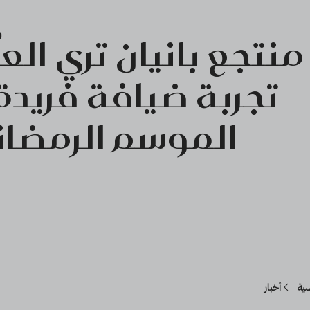
منتجع بانيان تري العُل
تجربة ضيافة فريدة
الموسم الرمضا
Breadcru
سية
أخبار