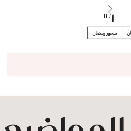
1
/ 11
ن
سحور رمضان
 المواضيع