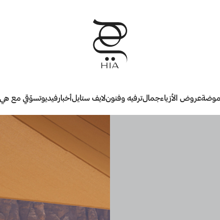
وضة
عروض الأزياء
جمال
ترفيه وفنون
لايف ستايل
أخبار
فيديو
تسوّقي مع هي