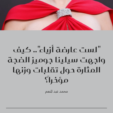
"لست عارضة أزياء".. كيف
واجهت سيلينا جوميز الضجة
المثارة حول تقلبات وزنها
مؤخراً؟
محمد عبد المنعم