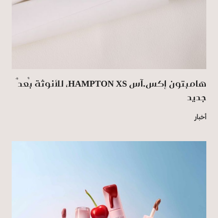
هامبتون إكس.آس HAMPTON XS، للأنوثة بُعدٌ
جديد
أخبار