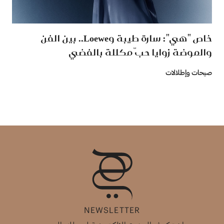
خاص "هي": سارة طيبة وLoewe.. بين الفن
والموضة زوايا حبّ مكللة بالفضي
صيحات وإطلالات
NEWSLETTER