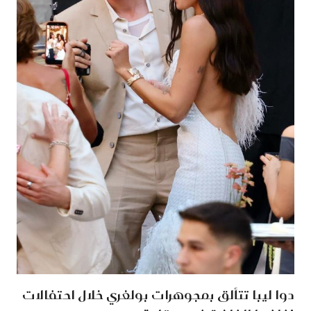
دوا ليبا تتألق بمجوهرات بولغري خلال احتفالات