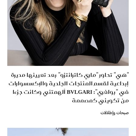
"هي" تحاور "ماري كاترانتزو" بعد تعيينها مديرة
إبداعية لقسم المنتجات الجلدية والإكسسوارات
في "بولغري": BVLGARI ألهمتني وكانت جزءا
من تكويني كمصممة
صيحات وإطلالات