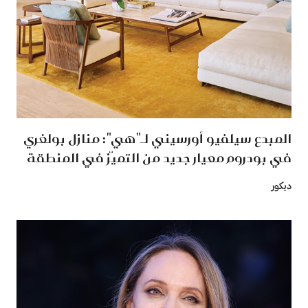
المبدع سيلفيو أورسيني لـ"هي": منازل بولغري
في بودروم معيار جديد من التميّز في المنطقة
ديكور