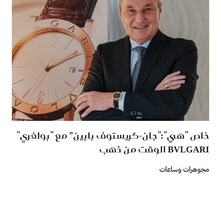
خاص "هي":"جان-كريستوف بابين” مع "بولغري"
BVLGARI الوقت من ذهب
مجوهرات وساعات