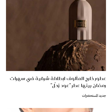
عطور خارج المألوف لإطلالة شرقية في سهرات
رمضان بينها عطر "عود زحُل"
جديد المستحضرات