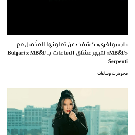
دار «بولغري» كشفت عن تعاونها المُذهل مع
«MB&F» لتبهر عشّاق الساعات بـ Bulgari x MB&F
Serpenti
مجوهرات وساعات